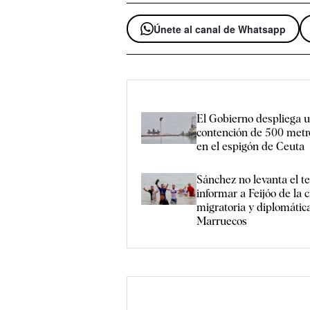
Únete al canal de Whatsapp
El Gobierno despliega u
contención de 500 metr
en el espigón de Ceuta
Sánchez no levanta el t
informar a Feijóo de la c
migratoria y diplomátic
Marruecos