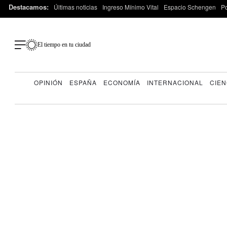
Destacamos:
Últimas noticias
Ingreso Mínimo Vital
Espacio Schengen
P
El tiempo en tu ciudad
OPINIÓN
ESPAÑA
ECONOMÍA
INTERNACIONAL
CIEN