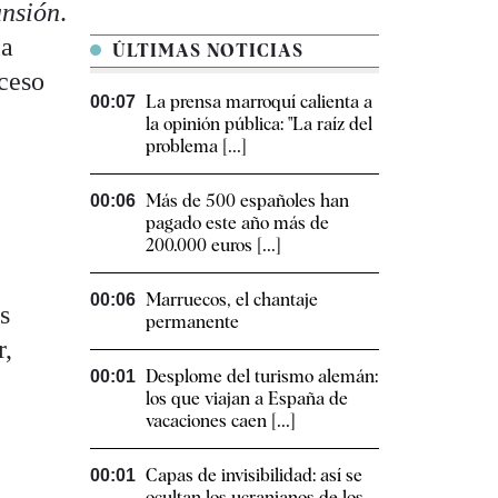
nsión
.
la
ÚLTIMAS NOTICIAS
oceso
La prensa marroquí calienta a
00:07
la opinión pública: "La raíz del
problema [...]
Más de 500 españoles han
00:06
pagado este año más de
200.000 euros [...]
Marruecos, el chantaje
00:06
s
permanente
r,
Desplome del turismo alemán:
00:01
los que viajan a España de
vacaciones caen [...]
Capas de invisibilidad: así se
00:01
ocultan los ucranianos de los