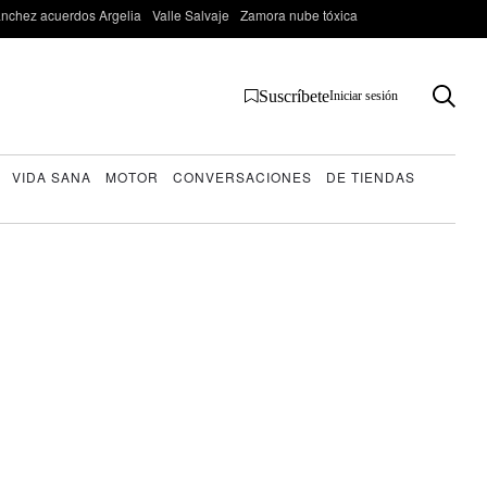
nchez acuerdos Argelia
Valle Salvaje
Zamora nube tóxica
Suscríbete
Iniciar sesión
VIDA SANA
MOTOR
CONVERSACIONES
DE TIENDAS