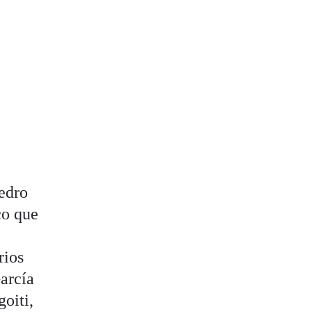
edro
co que
rios
arcía
goiti,