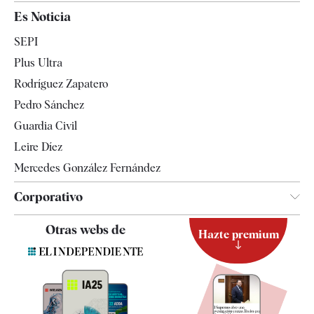
España
Es Noticia
Economía
SEPI
Internacional
Plus Ultra
Gente
Rodríguez Zapatero
Televisión
Pedro Sánchez
Tendencias
Guardia Civil
Leire Díez
Mercedes González Fernández
Corporativo
Contacto
Otras webs de
Hazte premium
Suscripción
Newsletter
Apps
Quiénes somos