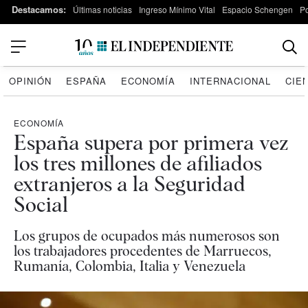
Destacamos:
Últimas noticias
Ingreso Mínimo Vital
Espacio Schengen
P
OPINIÓN
ESPAÑA
ECONOMÍA
INTERNACIONAL
CIE
ECONOMÍA
España supera por primera vez
los tres millones de afiliados
extranjeros a la Seguridad
Social
Los grupos de ocupados más numerosos son
los trabajadores procedentes de Marruecos,
Rumanía, Colombia, Italia y Venezuela