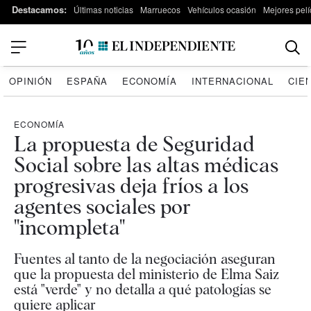
Destacamos:
Últimas noticias
Marruecos
Vehículos ocasión
Mejores pelí
OPINIÓN
ESPAÑA
ECONOMÍA
INTERNACIONAL
CIE
ECONOMÍA
La propuesta de Seguridad
Social sobre las altas médicas
progresivas deja fríos a los
agentes sociales por
"incompleta"
Fuentes al tanto de la negociación aseguran
que la propuesta del ministerio de Elma Saiz
está "verde" y no detalla a qué patologías se
quiere aplicar