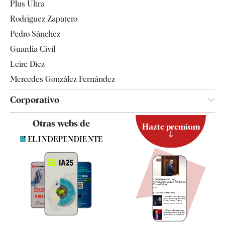
Plus Ultra
Gente
Rodríguez Zapatero
Televisión
Pedro Sánchez
Tendencias
Guardia Civil
Leire Díez
Mercedes González Fernández
Corporativo
Contacto
Otras webs de
Hazte premium
Suscripción
Newsletter
Apps
Quiénes somos
Especificaciones