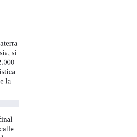
aterra
ia, sí
2.000
ística
e la
final
calle