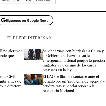
E FÚTBOL 2026
POLICÍA NACIONAL
Síguenos en Google News
TE PUEDE INTERESAR
I no alertó de
Sánchez viaja con Marlaska a Ceuta y
iende que
el Gobierno rechaza activar la
emergencia nacional porque la presión
migratoria no es uno de los casos
previstos en la ley
dia Civil
El DAO se libra de sentarse ante el
itir antes de
Senado por un "problema de agenda" y
o la directora
acudirá tras su declaración en la
Audiencia Nacional