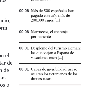
Más de 500 españoles han
00:06
pagado este año más de
ncio,
200.000 euros [...]
dorm
Marruecos, el chantaje
00:06
permanente
Desplome del turismo alemán:
00:01
los que viajan a España de
on el
vacaciones caen [...]
tar de
n de
Capas de invisibilidad: así se
00:01
ocultan los ucranianos de los
las
drones rusos
dos o