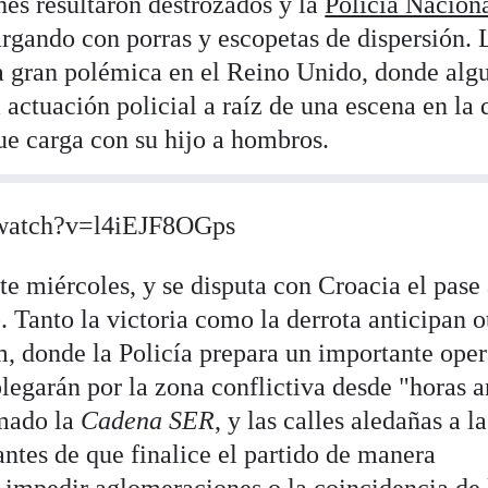
hes resultaron destrozados y la
Policía Nacion
argando con porras y escopetas de dispersión. 
 gran polémica en el Reino Unido, donde alg
 actuación policial a raíz de una escena en la
ue carga con su hijo a hombros.
/watch?v=l4iEJF8OGps
ste miércoles, y se disputa con Croacia el pase 
 Tanto la victoria como la derrota anticipan o
, donde la Policía prepara un importante oper
legarán por la zona conflictiva desde "horas a
rmado la
Cadena SER
, y las calles aledañas a la
ntes de que finalice el partido de manera
e impedir aglomeraciones o la coincidencia de 