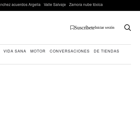
nchez acuerdos Argelia
Valle Salvaje
Zamora nube tóxica
Suscríbete
Iniciar sesión
VIDA SANA
MOTOR
CONVERSACIONES
DE TIENDAS