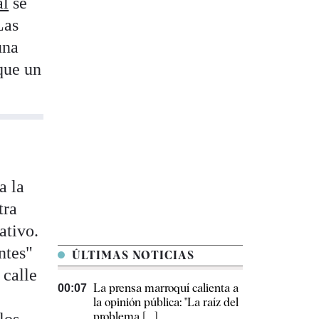
al
se
Las
una
 que un
a la
tra
ativo.
ntes"
ÚLTIMAS NOTICIAS
 calle
La prensa marroquí calienta a
00:07
la opinión pública: "La raíz del
los
problema [...]