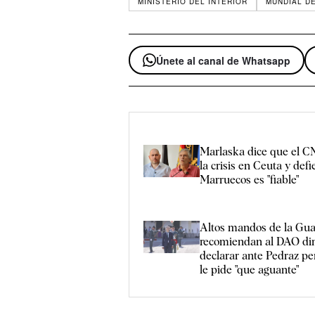
MINISTERIO DEL INTERIOR
MUNDIAL D
Únete al canal de Whatsapp
Marlaska dice que el CN
la crisis en Ceuta y def
Marruecos es "fiable"
Altos mandos de la Guar
recomiendan al DAO dim
declarar ante Pedraz per
le pide "que aguante"