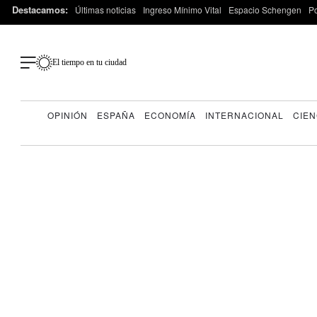
Destacamos:
Últimas noticias
Ingreso Mínimo Vital
Espacio Schengen
P
El tiempo en tu ciudad
OPINIÓN
ESPAÑA
ECONOMÍA
INTERNACIONAL
CIEN