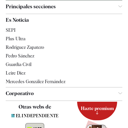
Principales secciones
España
Es Noticia
Economía
SEPI
Internacional
Plus Ultra
Gente
Rodríguez Zapatero
Televisión
Pedro Sánchez
Tendencias
Guardia Civil
Leire Díez
Mercedes González Fernández
Corporativo
Contacto
Otras webs de
Hazte premium
Suscripción
Newsletter