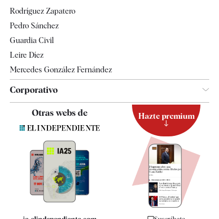
Gente
Rodríguez Zapatero
Televisión
Pedro Sánchez
Tendencias
Guardia Civil
Leire Díez
Mercedes González Fernández
Corporativo
Contacto
Otras webs de
Hazte premium
Suscripción
Newsletter
Apps
Quiénes somos
Especificaciones
ia.elindependiente.com
Suscríbete