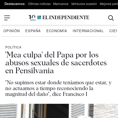
Destacamos:
Últimas noticias
Marruecos
Vehículos ocasión
Mejores pelí
OPINIÓN
ESPAÑA
ECONOMÍA
INTERNACIONAL
CIE
POLÍTICA
'Mea culpa' del Papa por los
abusos sexuales de sacerdotes
en Pensilvania
"No supimos estar donde teníamos que estar, y
no actuamos a tiempo reconociendo la
magnitud del daño", dice Francisco I