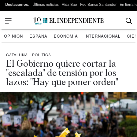
Destacamos:
Últimas noticias
Aída Bao
Fed Banco Santander
En tierra 
OPINIÓN
ESPAÑA
ECONOMÍA
INTERNACIONAL
CIE
CATALUÑA
|
POLÍTICA
El Gobierno quiere cortar la
"escalada" de tensión por los
lazos: "Hay que poner orden"