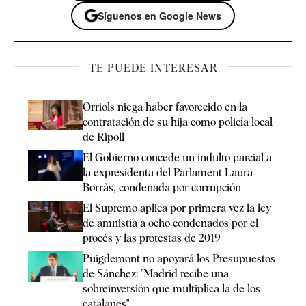
Síguenos en Google News
TE PUEDE INTERESAR
Orriols niega haber favorecido en la
contratación de su hija como policía local
de Ripoll
El Gobierno concede un indulto parcial a
la expresidenta del Parlament Laura
Borràs, condenada por corrupción
El Supremo aplica por primera vez la ley
de amnistía a ocho condenados por el
procés y las protestas de 2019
Puigdemont no apoyará los Presupuestos
de Sánchez: "Madrid recibe una
sobreinversión que multiplica la de los
catalanes"