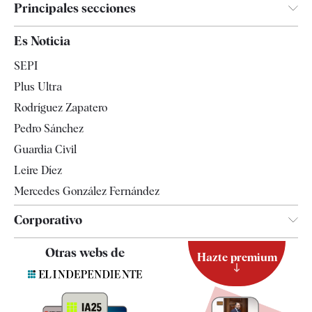
Principales secciones
España
Es Noticia
Economía
SEPI
Internacional
Plus Ultra
Gente
Rodríguez Zapatero
Televisión
Pedro Sánchez
Tendencias
Guardia Civil
Leire Díez
Mercedes González Fernández
Corporativo
Contacto
Otras webs de
Hazte premium
Suscripción
Newsletter
Apps