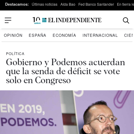
Destacamos:
Últimas noticias
Aída Bao
Fed Banco Santander
En tierra 
OPINIÓN
ESPAÑA
ECONOMÍA
INTERNACIONAL
CIE
POLÍTICA
Gobierno y Podemos acuerdan
que la senda de déficit se vote
solo en Congreso