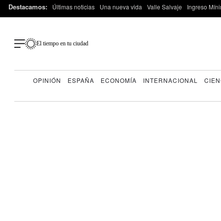
Destacamos:
Últimas noticias
Una nueva vida
Valle Salvaje
Ingreso Míni
El tiempo en tu ciudad
OPINIÓN
ESPAÑA
ECONOMÍA
INTERNACIONAL
CIEN