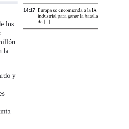
Europa se encomienda a la IA
14:17
industrial para ganar la batalla
de [...]
e los
z
millón
n la
ardo y
es
unta