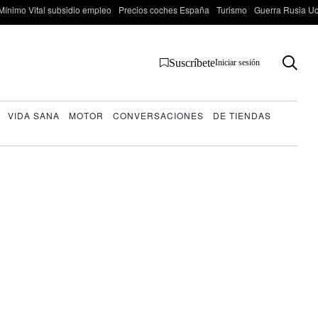
Mínimo Vital subsidio empleo
Precios coches España
Turismo
Guerra Rusia Ucr
Suscríbete
Iniciar sesión
VIDA SANA
MOTOR
CONVERSACIONES
DE TIENDAS