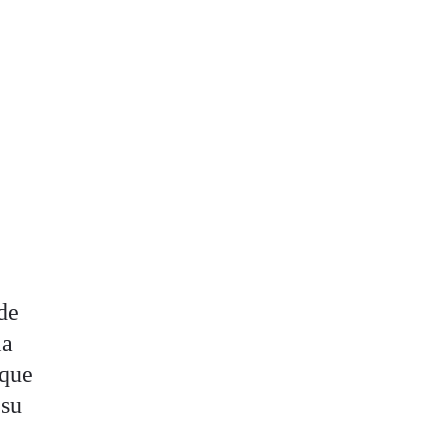
de
la
 que
 su