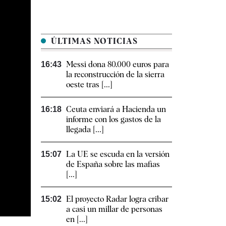
ÚLTIMAS NOTICIAS
Messi dona 80.000 euros para
16:43
la reconstrucción de la sierra
oeste tras [...]
Ceuta enviará a Hacienda un
16:18
informe con los gastos de la
llegada [...]
La UE se escuda en la versión
15:07
de España sobre las mafias
[...]
El proyecto Radar logra cribar
15:02
a casi un millar de personas
en [...]