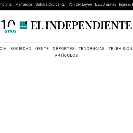
mo Vital
Marruecos
Sáhara Occidental
Von der Leyen
EEUU armas
Ingreso 
CIA
SOCIEDAD
GENTE
DEPORTES
TENDENCIAS
TELEVISIÓN
ARTÍCULOS