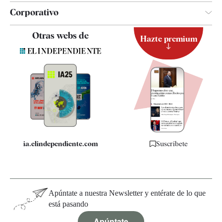
Corporativo
Contacto
Otras webs de
Hazte premium
Suscripción
Newsletter
Apps
Quiénes somos
Especificaciones
ia.elindependiente.com
Suscríbete
Apúntate a nuestra Newsletter y entérate de lo que
está pasando
Apúntate