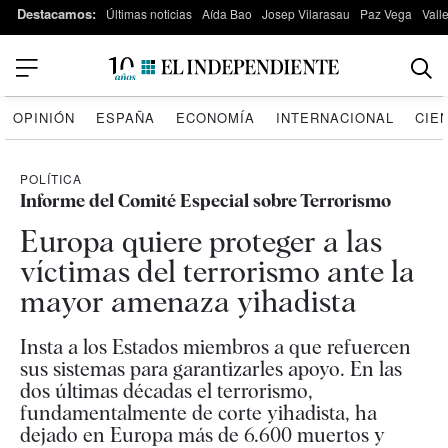
Destacamos:
Últimas noticias
Aída Bao
Josep Vilarasau
Paz Vega
Vall
OPINIÓN
ESPAÑA
ECONOMÍA
INTERNACIONAL
CIE
POLÍTICA
Informe del Comité Especial sobre Terrorismo
Europa quiere proteger a las
víctimas del terrorismo ante la
mayor amenaza yihadista
Insta a los Estados miembros a que refuercen
sus sistemas para garantizarles apoyo. En las
dos últimas décadas el terrorismo,
fundamentalmente de corte yihadista, ha
dejado en Europa más de 6.600 muertos y