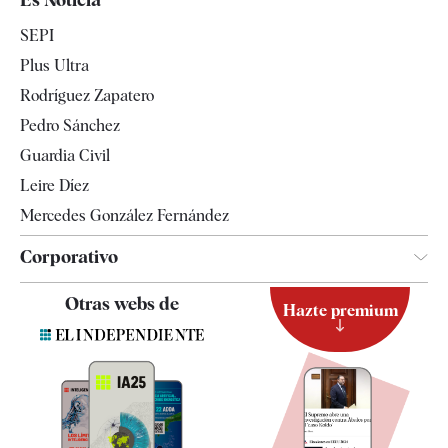
Economía
SEPI
Internacional
Plus Ultra
Gente
Rodríguez Zapatero
Televisión
Pedro Sánchez
Tendencias
Guardia Civil
Leire Díez
Mercedes González Fernández
Corporativo
Contacto
Otras webs de
Hazte premium
Suscripción
Newsletter
Apps
Quiénes somos
Especificaciones