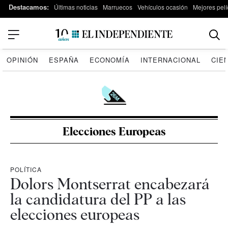
Destacamos:
Últimas noticias
Marruecos
Vehículos ocasión
Mejores pelí
OPINIÓN
ESPAÑA
ECONOMÍA
INTERNACIONAL
CIE
Elecciones Europeas
POLÍTICA
Dolors Montserrat encabezará
la candidatura del PP a las
elecciones europeas