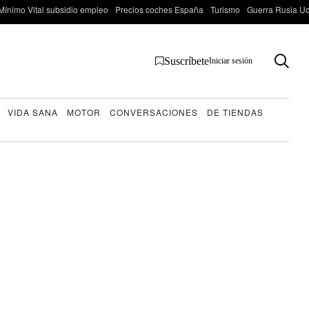
Mínimo Vital subsidio empleo
Precios coches España
Turismo
Guerra Rusia Ucr
Suscríbete
Iniciar sesión
VIDA SANA
MOTOR
CONVERSACIONES
DE TIENDAS