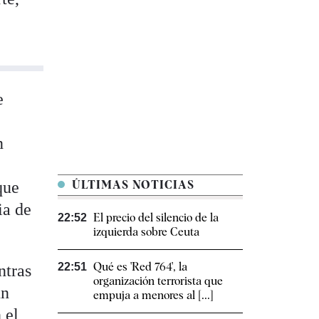
e
n
que
ÚLTIMAS NOTICIAS
ia de
El precio del silencio de la
22:52
izquierda sobre Ceuta
Qué es 'Red 764', la
22:51
ntras
organización terrorista que
un
empuja a menores al [...]
 el