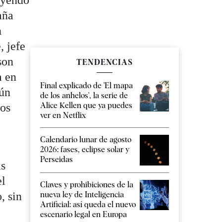
uyendo
aña
n
, jefe
son
TENDENCIAS
a en
Final explicado de 'El mapa
mún
de los anhelos', la serie de
Alice Kellen que ya puedes
los
ver en Netflix
Calendario lunar de agosto
2026: fases, eclipse solar y
Perseidas
ás
el
Claves y prohibiciones de la
nueva ley de Inteligencia
, sin
Artificial: así queda el nuevo
escenario legal en Europa