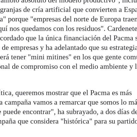
cambio absoluto del modelo productivo", incl
granjas de cría artificial que convierten a Esp
pa" porque "empresas del norte de Europa trae
quí nos quedamos con los residuos". Cardenete
cordado que la única financiación del Pacma 
o de empresas y ha adelantado que su estrategi
erá tener "mini mitines" en los que gente co
sonal de compromiso con el medio ambiente y 
lítica, queremos mostrar que el Pacma es más
 la campaña vamos a remarcar que somos lo m
e puede encontrar", ha subrayado, a dos días d
mpaña que considera "histórica" para su partido