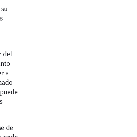
 su
s
y del
anto
r a
inado
 puede
s
se de