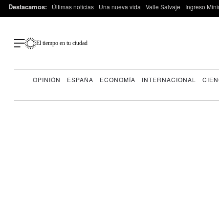
Destacamos:
Últimas noticias
Una nueva vida
Valle Salvaje
Ingreso Míni
El tiempo en tu ciudad
OPINIÓN
ESPAÑA
ECONOMÍA
INTERNACIONAL
CIEN