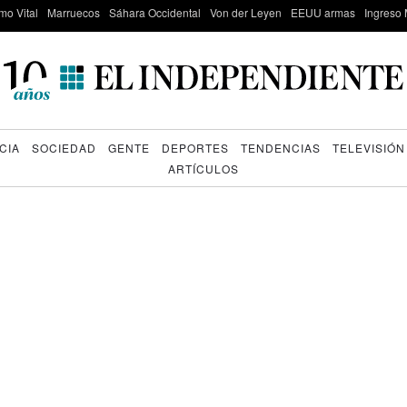
mo Vital
Marruecos
Sáhara Occidental
Von der Leyen
EEUU armas
Ingreso 
CIA
SOCIEDAD
GENTE
DEPORTES
TENDENCIAS
TELEVISIÓN
ARTÍCULOS