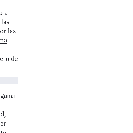
o a
 las
or las
ma
mero de
 ganar
d,
ner
te,