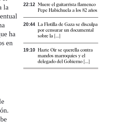
Muere el guitarrista flamenco
22:12
a la
Pepe Habichuela a los 82 años
ventual
na
La Flotilla de Gaza se disculpa
20:44
por censurar un documental
que ha
sobre la [...]
os en
Hazte Oír se querella contra
19:10
mandos marroquíes y el
delegado del Gobierno [...]
le
ión.
abe