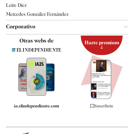
Leire Díez
Mercedes González Fernández
Corporativo
Contacto
Otras webs de
Hazte premium
Suscripción
Newsletter
Apps
Quiénes somos
Especificaciones
ia.elindependiente.com
Suscríbete