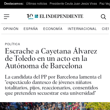
Destacamos:
Últimas noticias
Presidente Ceuta Juan Jesús Vivas
Paz Ve
OPINIÓN
ESPAÑA
ECONOMÍA
INTERNACIONAL
CIE
POLÍTICA
Escrache a Cayetana Álvarez
de Toledo en un acto en la
Autónoma de Barcelona
La candidata del PP por Barcelona lamenta el
"espectáculo dantesco de jóvenes niñatos
totalitarios, pijos, reaccionarios, consentidos
que pretenden secuestrar esta universidad"