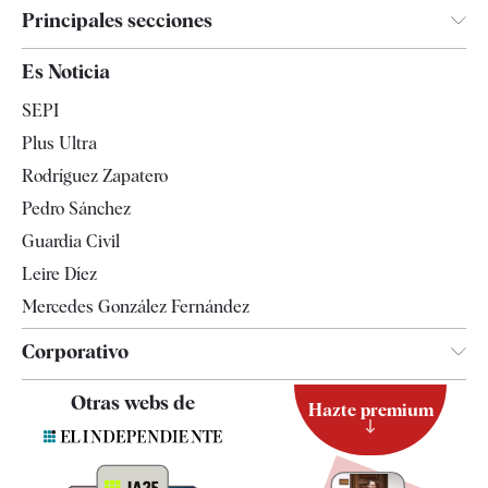
Principales secciones
España
Es Noticia
Economía
SEPI
Internacional
Plus Ultra
Gente
Rodríguez Zapatero
Televisión
Pedro Sánchez
Tendencias
Guardia Civil
Leire Díez
Mercedes González Fernández
Corporativo
Contacto
Otras webs de
Hazte premium
Suscripción
Newsletter