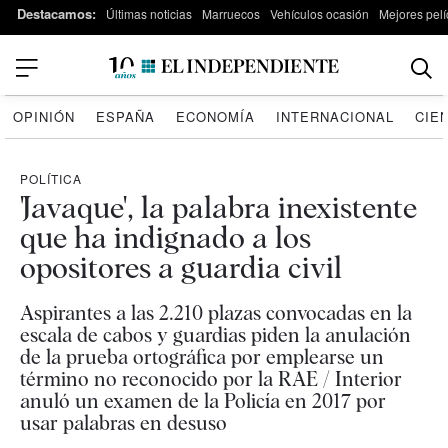
Destacamos:
Últimas noticias
Marruecos
Vehículos ocasión
Mejores pelí
OPINIÓN
ESPAÑA
ECONOMÍA
INTERNACIONAL
CIE
POLÍTICA
'Javaque', la palabra inexistente
que ha indignado a los
opositores a guardia civil
Aspirantes a las 2.210 plazas convocadas en la
escala de cabos y guardias piden la anulación
de la prueba ortográfica por emplearse un
término no reconocido por la RAE / Interior
anuló un examen de la Policía en 2017 por
usar palabras en desuso