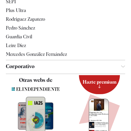
SEPI
Internacional
Plus Ultra
Gente
Rodríguez Zapatero
Televisión
Pedro Sánchez
Tendencias
Guardia Civil
Leire Díez
Mercedes González Fernández
Corporativo
Contacto
Otras webs de
Hazte premium
Suscripción
Newsletter
Apps
Quiénes somos
Especificaciones