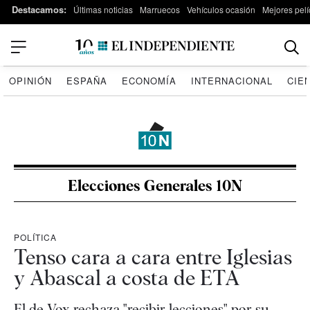
Destacamos:
Últimas noticias
Marruecos
Vehículos ocasión
Mejores pelí
OPINIÓN
ESPAÑA
ECONOMÍA
INTERNACIONAL
CIE
Elecciones Generales 10N
POLÍTICA
Tenso cara a cara entre Iglesias
y Abascal a costa de ETA
El de Vox rechaza "recibir lecciones" por su