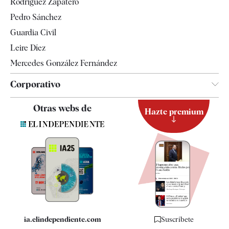
Rodríguez Zapatero
Televisión
Pedro Sánchez
Tendencias
Guardia Civil
Leire Díez
Mercedes González Fernández
Corporativo
Contacto
Otras webs de
Hazte premium
Suscripción
Newsletter
Apps
Quiénes somos
Especificaciones
ia.elindependiente.com
Suscríbete