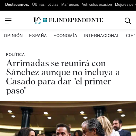
Destacamos:
Últimas noticias
Marruecos
Vehículos ocasión
Mejores pelí
OPINIÓN
ESPAÑA
ECONOMÍA
INTERNACIONAL
CIE
POLÍTICA
Arrimadas se reunirá con
Sánchez aunque no incluya a
Casado para dar "el primer
paso"