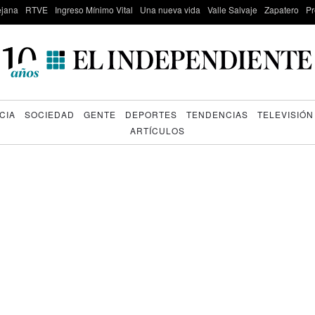
lejana
RTVE
Ingreso Mínimo Vital
Una nueva vida
Valle Salvaje
Zapatero
Pr
CIA
SOCIEDAD
GENTE
DEPORTES
TENDENCIAS
TELEVISIÓN
ARTÍCULOS