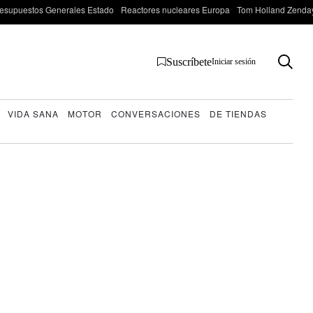
esupuestos Generales Estado
Reactores nucleares Europa
Tom Holland Zenda
Suscríbete
Iniciar sesión
VIDA SANA
MOTOR
CONVERSACIONES
DE TIENDAS