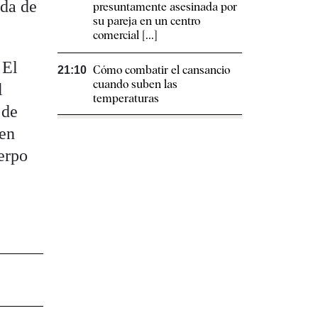
eda de
presuntamente asesinada por
su pareja en un centro
comercial [...]
 El
Cómo combatir el cansancio​
21:10
cuando suben las
l
temperaturas
 de
 en
uerpo