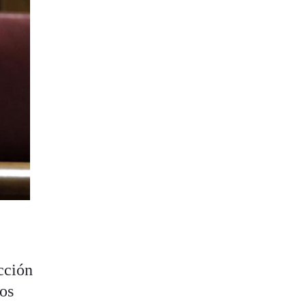
cción
los