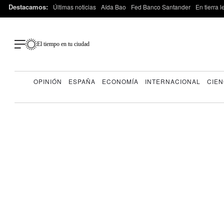
Destacamos:
Últimas noticias
Aída Bao
Fed Banco Santander
En tierra 
El tiempo en tu ciudad
OPINIÓN
ESPAÑA
ECONOMÍA
INTERNACIONAL
CIEN