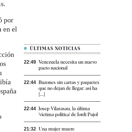
s.
ó por
a en el
ÚLTIMAS NOTICIAS
cción
Venezuela necesita un nuevo
22:49
los
pacto nacional
u
ibía
Buzones sin cartas y paquetes
22:44
que no dejan de llegar: así ha
España
[...]
Josep Vilarasau, la última
22:44
'víctima política' de Jordi Pujol
o
Una mujer muere
21:32