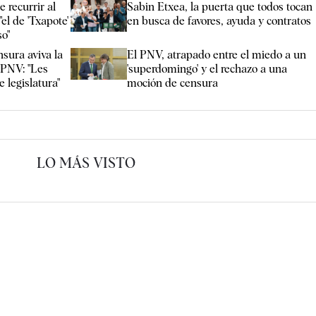
 recurrir al
Sabin Etxea, la puerta que todos tocan
el de 'Txapote'
en busca de favores, ayuda y contratos
so"
nsura aviva la
El PNV, atrapado entre el miedo a un
 PNV: "Les
'superdomingo' y el rechazo a una
 legislatura"
moción de censura
LO MÁS VISTO