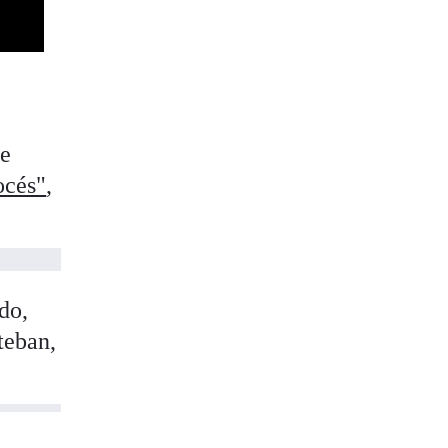
de
océs"
,
do,
teban,