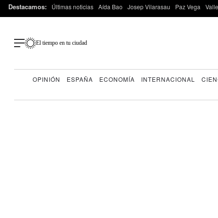
Destacamos:
Últimas noticias
Aída Bao
Josep Vilarasau
Paz Vega
Vall
El tiempo en tu ciudad
OPINIÓN
ESPAÑA
ECONOMÍA
INTERNACIONAL
CIEN