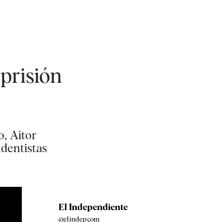
 prisión
o, Aitor
ndentistas
El Independiente
@elindepcom