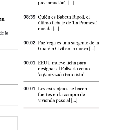
proclamación", [...]
Quién es Babeth Ripoll, el
08:39
ón
último fichaje de 'La Promesa'
que da [...]
de la
Paz Vega es una sargento de la
00:02
Guardia Civil en la nueva [...]
EEUU mueve ficha para
00:01
designar al Polisario como
"organización terrorista"
Los extranjeros se hacen
00:01
fuertes en la compra de
vivienda pese al [...]