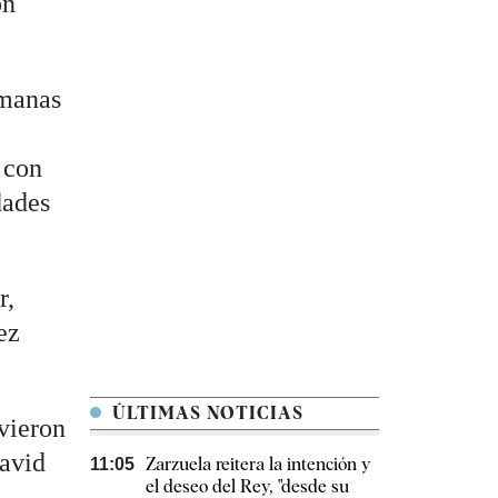
on
emanas
 con
dades
r,
ez
ÚLTIMAS NOTICIAS
vieron
David
Zarzuela reitera la intención y
11:05
el deseo del Rey, "desde su