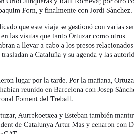
con Oriol Junqueras y Raúl Romeva; por otro c
 Joaquim Forn, y finalmente con Jordi Sànchez.
icado que este viaje se gestionó con varias s
en las visitas que tanto Ortuzar como otros
bran a llevar a cabo a los presos relacionados
 trasladan a Cataluña y su agenda y las autori
eron lugar por la tarde. Por la mañana, Ortuza
 habían reunido en Barcelona con Josep Sánch
tronal Foment del Treball.
Ortuzar, Aurrekoetxea y Esteban también mantu
sident de Catalunya Artur Mas y cenaron con 
PDeCAT.