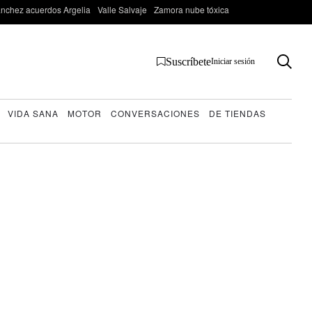
nchez acuerdos Argelia
Valle Salvaje
Zamora nube tóxica
Suscríbete
Iniciar sesión
VIDA SANA
MOTOR
CONVERSACIONES
DE TIENDAS