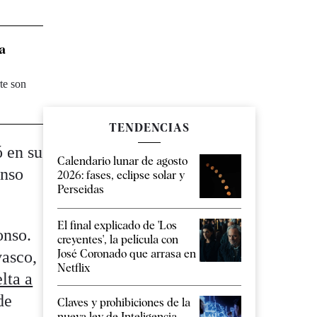
ra
te son
TENDENCIAS
ó en su
Calendario lunar de agosto
enso
2026: fases, eclipse solar y
Perseidas
El final explicado de 'Los
onso.
creyentes', la película con
José Coronado que arrasa en
vasco,
Netflix
lta a
de
Claves y prohibiciones de la
nueva ley de Inteligencia