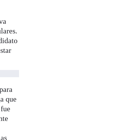
ova
lares.
didato
star
 para
ga que
 fue
nte
las