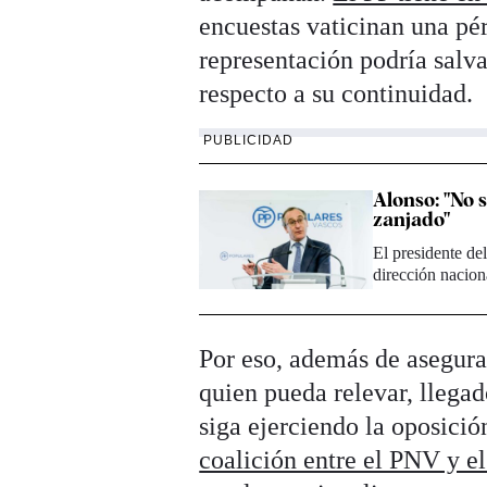
encuestas vaticinan una pér
representación podría salva
respecto a su continuidad.
PUBLICIDAD
Alonso: "No 
zanjado"
El presidente de
dirección nacio
Por eso, además de asegurar
quien pueda relevar, llega
siga ejerciendo la oposici
coalición entre el PNV y e