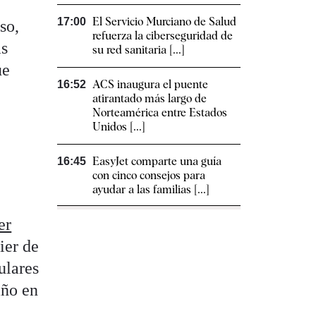
El Servicio Murciano de Salud
17:00
so,
refuerza la ciberseguridad de
as
su red sanitaria [...]
ue
ACS inaugura el puente
16:52
atirantado más largo de
Norteamérica entre Estados
Unidos [...]
EasyJet comparte una guía
16:45
con cinco consejos para
ayudar a las familias [...]
er
ier de
ulares
año en