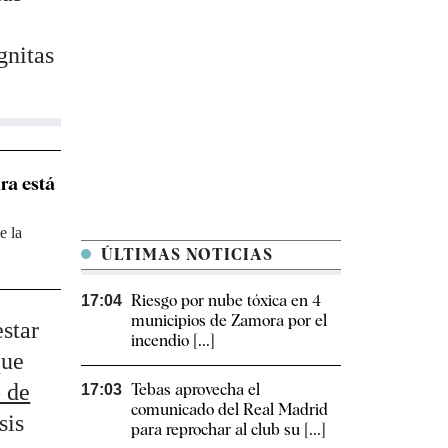
gnitas
ra está
e la
ÚLTIMAS NOTICIAS
Riesgo por nube tóxica en 4
17:04
municipios de Zamora por el
estar
incendio [...]
que
o de
Tebas aprovecha el
17:03
comunicado del Real Madrid
sis
para reprochar al club su [...]