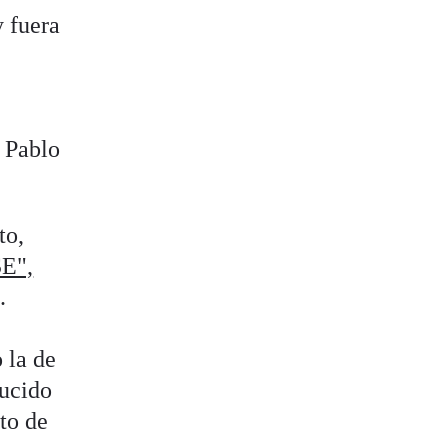
y fuera
y Pablo
to,
SE",
.
 la de
ducido
oto de