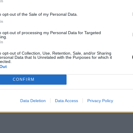
 en la nariz, explica el sindicato.
In
o opt-out of the Sale of my Personal Data.
In
to opt-out of processing my Personal Data for Targeted
ing.
In
o opt-out of Collection, Use, Retention, Sale, and/or Sharing
ersonal Data that Is Unrelated with the Purposes for which it
lected.
Out
CONFIRM
Data Deletion
Data Access
Privacy Policy