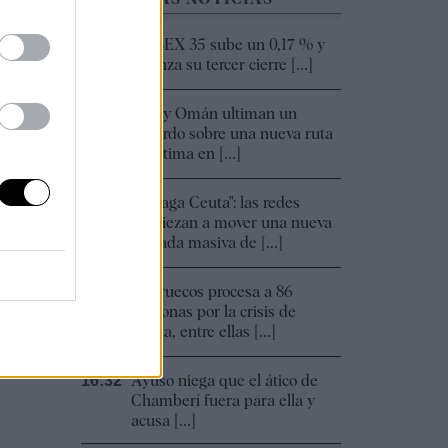
El IBEX 35 sube un 0,17 % y
18:04
alcanza su tercer cierre [...]
Irán y Omán ultiman un
18:00
acuerdo sobre una nueva ruta
marítima en [...]
"Haraga Ceuta": las redes
17:48
empiezan a mover una nueva
entrada masiva de [...]
Marruecos procesa a 86
17:40
personas por la crisis de
Ceuta, entre ellas [...]
Ayuso niega que el ático de
16:32
Chamberí fuera para ella y
acusa [...]