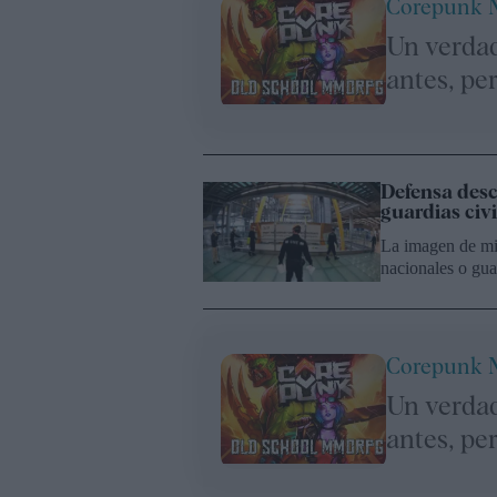
Corepunk
Un verda
antes, pe
Defensa desca
guardias civi
La imagen de mil
nacionales o gua
Corepunk
Un verda
antes, pe