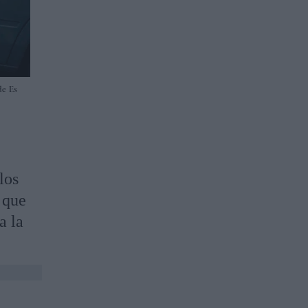
de Es
los
 que
a la