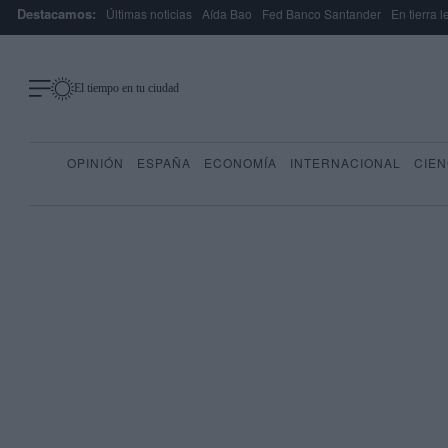
Destacamos:
Últimas noticias
Aída Bao
Fed Banco Santander
En tierra 
El tiempo en tu ciudad
OPINIÓN
ESPAÑA
ECONOMÍA
INTERNACIONAL
CIEN