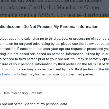
mpradas por Castilla-La Mancha, el Grupo
ompañía médica ASISA. Los test se distribuirá
drid y La Mancha.
diente.com -
Do Not Process My Personal Information
to opt-out of the sale, sharing to third parties, or processing of your per
formation for targeted advertising by us, please use the below opt-out s
Llega a España un cargamento con 25.200 test
r selection. Please note that after your opt-out request is processed y
eing interest-based ads based on personal information utilized by us or
19
para guardias civiles y
disclosed to third parties prior to your opt-out. You may separately opt-
07WJ6YpDJ3
losure of your personal information by third parties on the IAB’s list of
. This information may also be disclosed by us to third parties on the
IA
il (@AUGC_Comunica)
April 4, 2020
Participants
that may further disclose it to other third parties.
ipos de test más eficaces y rápidos, ya que ana
l Data Processing Opt Outs
ente con una toma de sangre, al contrario de l
partida defectuosa, que actuaban mediante un
o opt-out of the Sharing of my personal data.