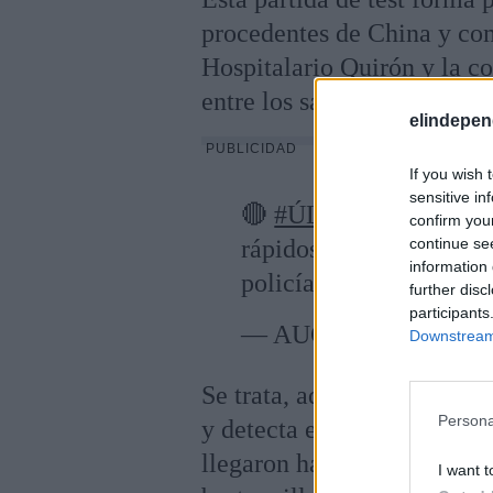
procedentes de China y co
Hospitalario Quirón y la c
entre los sanitarios de Ma
elindepen
PUBLICIDAD
If you wish 
sensitive in
🔴
#ÚLTIMAHORA
| 
confirm you
continue se
rápidos del
#COVIDー
information 
policías.
https://t.co/
further disc
participants
— AUGC Guardia Civ
Downstream 
Se trata, además, de unos t
Persona
y detecta el virus directam
llegaron hace días en una 
I want t