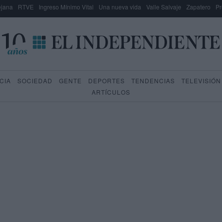
lejana
RTVE
Ingreso Mínimo Vital
Una nueva vida
Valle Salvaje
Zapatero
Pr
CIA
SOCIEDAD
GENTE
DEPORTES
TENDENCIAS
TELEVISIÓN
ARTÍCULOS