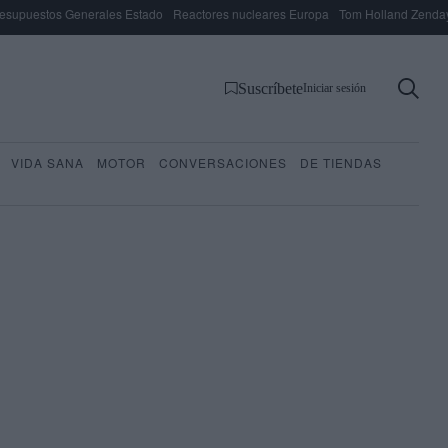
esupuestos Generales Estado
Reactores nucleares Europa
Tom Holland Zenda
Suscríbete
Iniciar sesión
VIDA SANA
MOTOR
CONVERSACIONES
DE TIENDAS