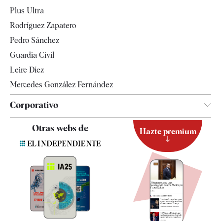
Internacional
Plus Ultra
Gente
Rodríguez Zapatero
Televisión
Pedro Sánchez
Tendencias
Guardia Civil
Leire Díez
Mercedes González Fernández
Corporativo
Contacto
Otras webs de
Hazte premium
Suscripción
Newsletter
Apps
Quiénes somos
Especificaciones