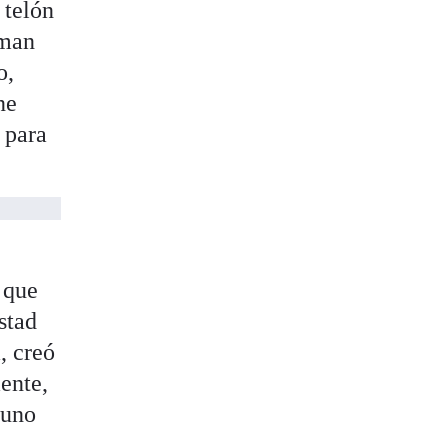
 telón
aman
o,
ne
 para
 que
stad
, creó
ente,
 uno