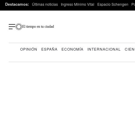
Destacamos:
Últimas noticias
Ingreso Mínimo Vital
Espacio Schengen
P
El tiempo en tu ciudad
OPINIÓN
ESPAÑA
ECONOMÍA
INTERNACIONAL
CIEN