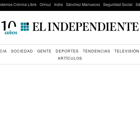
odemos Crónica Libre
Ormuz
Indra
Sánchez Marruecos
Seguridad Social
Sá
CIA
SOCIEDAD
GENTE
DEPORTES
TENDENCIAS
TELEVISIÓN
ARTÍCULOS