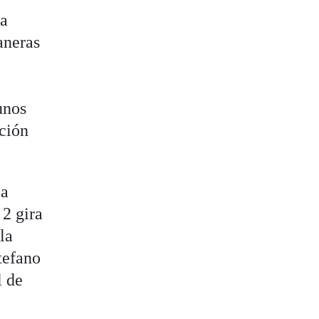
ra
aneras
unos
ación
la
 2 gira
la
tefano
l de