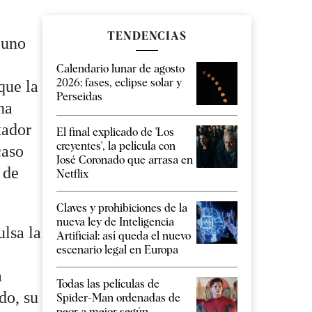
TENDENCIAS
 uno
Calendario lunar de agosto
2026: fases, eclipse solar y
que la
Perseidas
na
tador
El final explicado de 'Los
creyentes', la película con
caso
José Coronado que arrasa en
 de
Netflix
Claves y prohibiciones de la
nueva ley de Inteligencia
ulsa la
Artificial: así queda el nuevo
escenario legal en Europa
a
Todas las películas de
do, su
Spider-Man ordenadas de
peor a mejor según