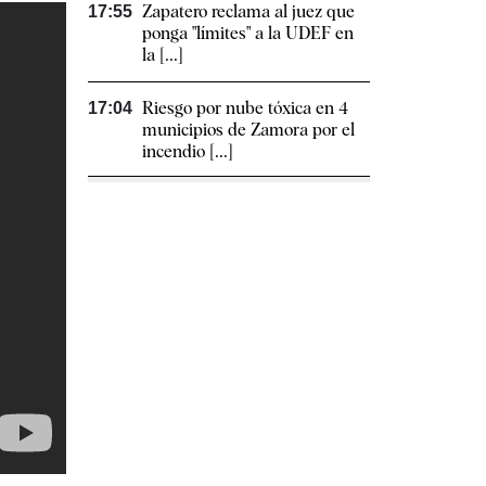
Zapatero reclama al juez que
17:55
ponga "límites" a la UDEF en
la [...]
Riesgo por nube tóxica en 4
17:04
municipios de Zamora por el
incendio [...]