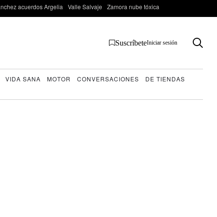
nchez acuerdos Argelia
Valle Salvaje
Zamora nube tóxica
Suscríbete
Iniciar sesión
VIDA SANA
MOTOR
CONVERSACIONES
DE TIENDAS