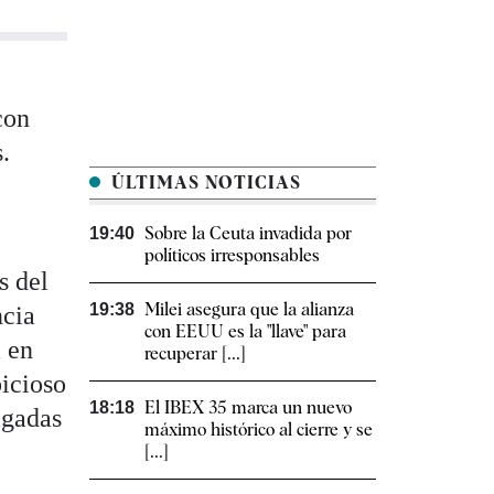
con
.
ÚLTIMAS NOTICIAS
Sobre la Ceuta invadida por
19:40
políticos irresponsables
s del
Milei asegura que la alianza
19:38
ncia
con EEUU es la "llave" para
 en
recuperar [...]
bicioso
El IBEX 35 marca un nuevo
18:18
igadas
máximo histórico al cierre y se
[...]