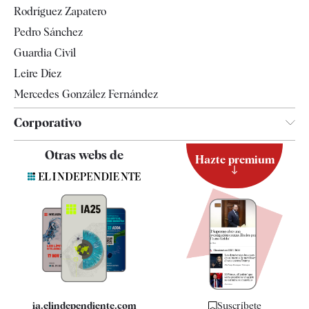
Rodríguez Zapatero
Televisión
Pedro Sánchez
Tendencias
Guardia Civil
Leire Díez
Mercedes González Fernández
Corporativo
Contacto
Otras webs de
Hazte premium
Suscripción
Newsletter
Apps
Quiénes somos
Especificaciones
ia.elindependiente.com
Suscríbete