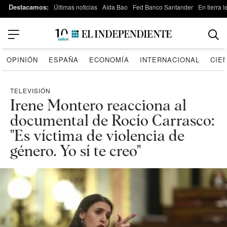
Destacamos:
Últimas noticias
Aída Bao
Fed Banco Santander
En tierra 
OPINIÓN
ESPAÑA
ECONOMÍA
INTERNACIONAL
CIE
TELEVISIÓN
Irene Montero reacciona al
documental de Rocío Carrasco:
"Es víctima de violencia de
género. Yo sí te creo"