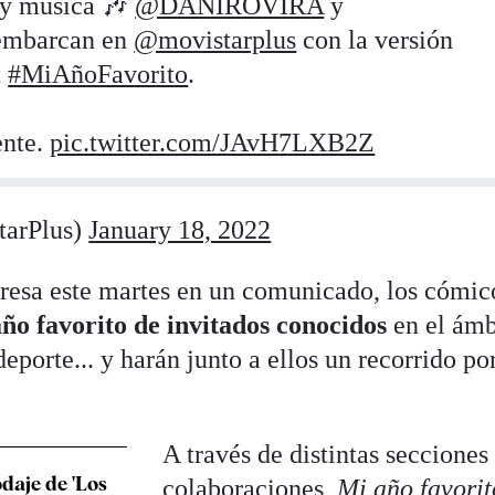
y música 🎶
@DANIROVIRA
y
embarcan en
@movistarplus
con la versión
t
#MiAñoFavorito
.
ente.
pic.twitter.com/JAvH7LXB2Z
tarPlus)
January 18, 2022
resa este martes en un comunicado, los cómic
ño favorito de invitados conocidos
en el ámb
 deporte... y harán junto a ellos un recorrido po
A través de distintas secciones
odaje de 'Los
colaboraciones,
Mi año favorit