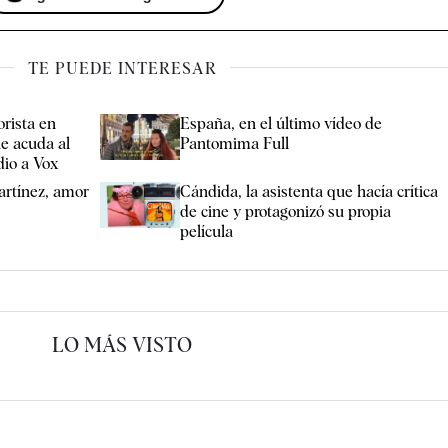
TE PUEDE INTERESAR
rista en
España, en el último vídeo de
e acuda al
Pantomima Full
dio a Vox
artínez, amor
Cándida, la asistenta que hacía crítica
de cine y protagonizó su propia
película
LO MÁS VISTO