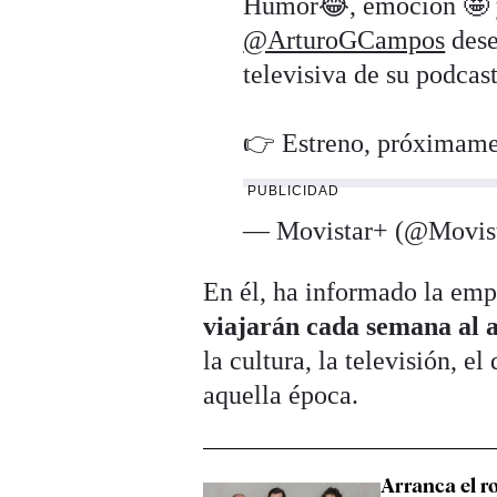
Humor😂, emoción 🤩 
@ArturoGCampos
des
televisiva de su podcas
👉 Estreno, próximam
PUBLICIDAD
— Movistar+ (@Movis
En él, ha informado la emp
viajarán cada semana al a
la cultura, la televisión, el
aquella época.
Arranca el r