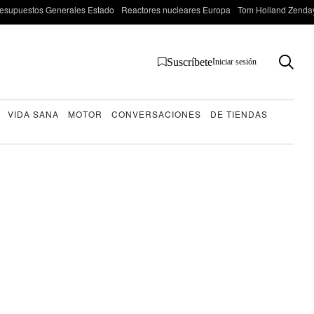
esupuestos Generales Estado
Reactores nucleares Europa
Tom Holland Zenda
Suscríbete
Iniciar sesión
VIDA SANA
MOTOR
CONVERSACIONES
DE TIENDAS