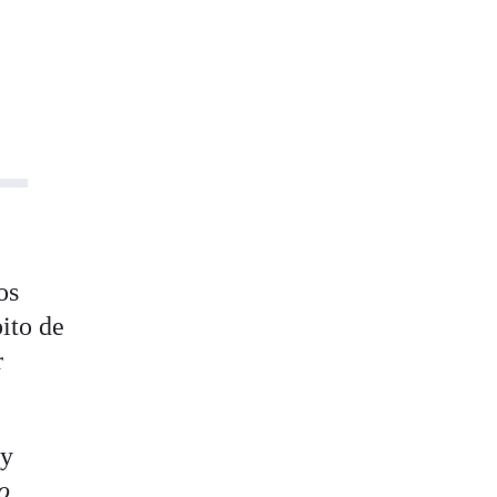
os
ito de
r
 y
o