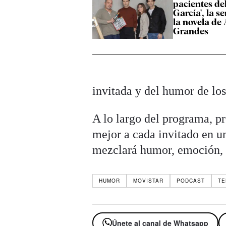
pacientes de
García', la s
la novela d
Grandes
invitada y del humor de los
A lo largo del programa, p
mejor a cada invitado en u
mezclará humor, emoción, 
HUMOR
MOVISTAR
PODCAST
TE
Únete al canal de Whatsapp