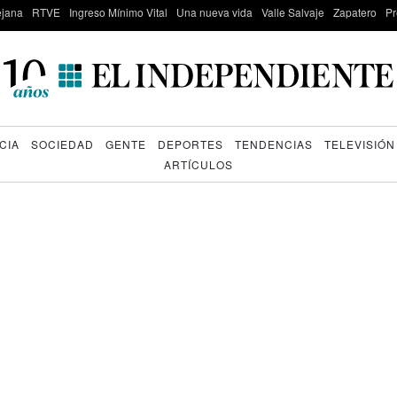
lejana
RTVE
Ingreso Mínimo Vital
Una nueva vida
Valle Salvaje
Zapatero
Pr
CIA
SOCIEDAD
GENTE
DEPORTES
TENDENCIAS
TELEVISIÓN
ARTÍCULOS