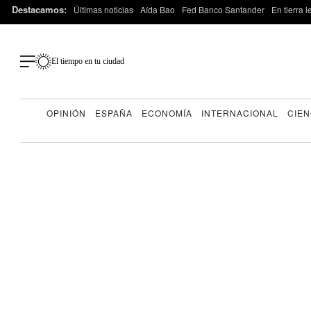
Destacamos:
Últimas noticias
Aída Bao
Fed Banco Santander
En tierra 
El tiempo en tu ciudad
OPINIÓN
ESPAÑA
ECONOMÍA
INTERNACIONAL
CIEN