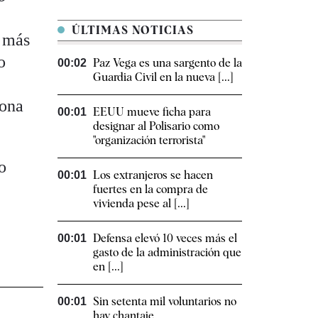
ÚLTIMAS NOTICIAS
s más
o
Paz Vega es una sargento de la
00:02
Guardia Civil en la nueva [...]
sona
EEUU mueve ficha para
00:01
designar al Polisario como
"organización terrorista"
o
Los extranjeros se hacen
00:01
fuertes en la compra de
vivienda pese al [...]
Defensa elevó 10 veces más el
00:01
gasto de la administración que
en [...]
Sin setenta mil voluntarios no
00:01
hay chantaje