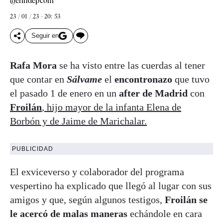
@elindepcom
23 / 01 / 23 - 20: 53
Seguir en
Rafa Mora
se ha visto entre las cuerdas al tener
que contar en
Sálvame
el
encontronazo
que tuvo
el pasado 1 de enero en un
after de Madrid
con
Froilán
, hijo mayor de la infanta Elena de
Borbón y de Jaime de Marichalar.
PUBLICIDAD
El exviceverso y colaborador del programa
vespertino ha explicado que llegó al lugar con sus
amigos y que, según algunos testigos,
Froilán se
le acercó de malas maneras
echándole en cara