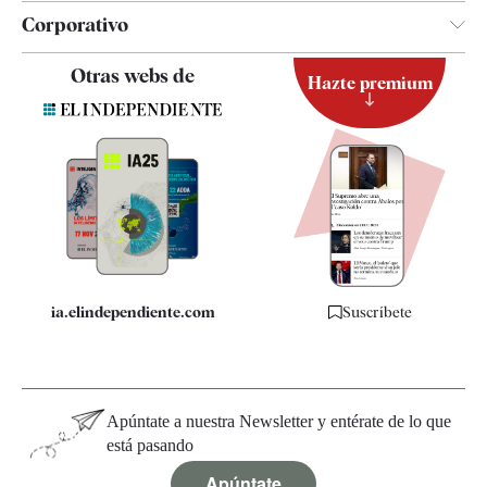
Corporativo
Contacto
Otras webs de
Hazte premium
Suscripción
Newsletter
Apps
Quiénes somos
Especificaciones
ia.elindependiente.com
Suscríbete
Apúntate a nuestra Newsletter y entérate de lo que
está pasando
Apúntate