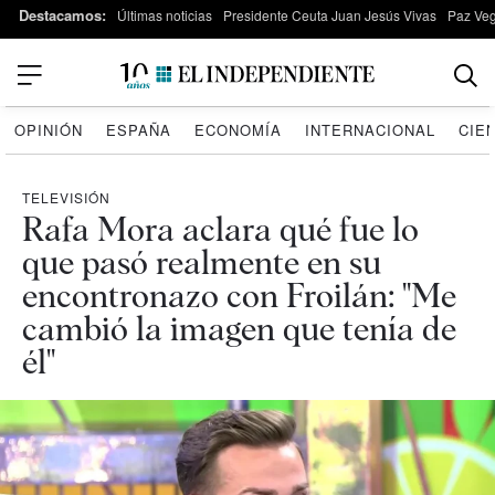
Destacamos:
Últimas noticias
Presidente Ceuta Juan Jesús Vivas
Paz Ve
OPINIÓN
ESPAÑA
ECONOMÍA
INTERNACIONAL
CIE
TELEVISIÓN
Rafa Mora aclara qué fue lo
que pasó realmente en su
encontronazo con Froilán: "Me
cambió la imagen que tenía de
él"