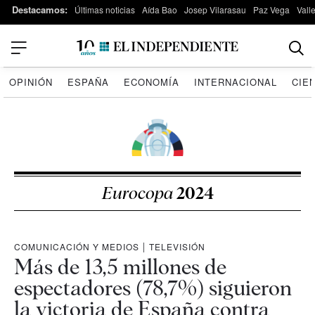
Destacamos:
Últimas noticias
Aída Bao
Josep Vilarasau
Paz Vega
Vall
OPINIÓN
ESPAÑA
ECONOMÍA
INTERNACIONAL
CIE
Eurocopa
2024
COMUNICACIÓN Y MEDIOS
|
TELEVISIÓN
Más de 13,5 millones de
espectadores (78,7%) siguieron
la victoria de España contra