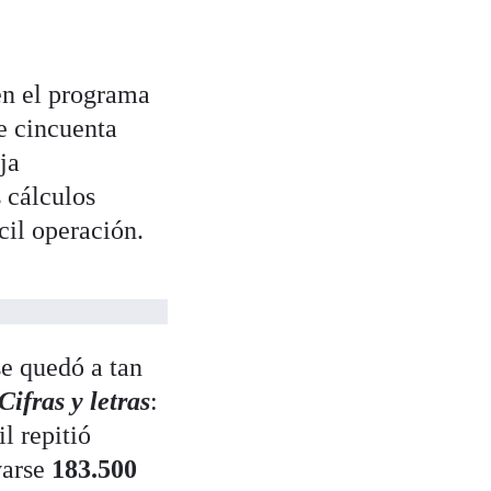
en el programa
e cincuenta
ja
 cálculos
cil operación.
e quedó a tan
Cifras y letras
:
l repitió
varse
183.500