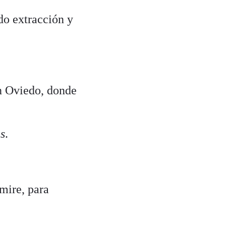
do extracción y
en Oviedo, donde
as
.
mire, para