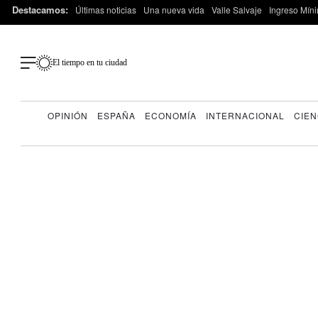
Destacamos:
Últimas noticias
Una nueva vida
Valle Salvaje
Ingreso Míni
El tiempo en tu ciudad
OPINIÓN
ESPAÑA
ECONOMÍA
INTERNACIONAL
CIEN