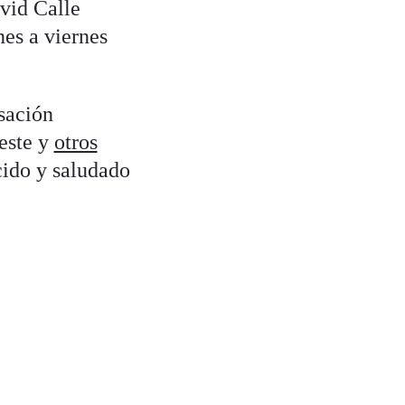
vid Calle
es a viernes
sación
este y
otros
cido y saludado