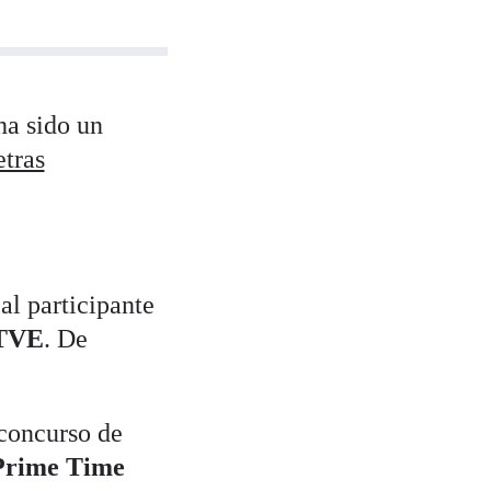
ha sido un
etras
al participante
TVE
. De
concurso de
Prime Time