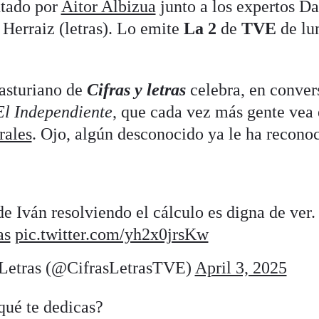
tado por
Aitor Albizua
junto a los expertos Da
a Herraiz (letras). Lo emite
La 2
de
TVE
de lun
asturiano de
Cifras y letras
celebra, en conver
El Independiente
, que cada vez más gente vea 
rales
. Ojo, algún desconocido ya le ha recono
e Iván resolviendo el cálculo es digna de ver.
as
pic.twitter.com/yh2x0jrsKw
 Letras (@CifrasLetrasTVE)
April 3, 2025
qué te dedicas?