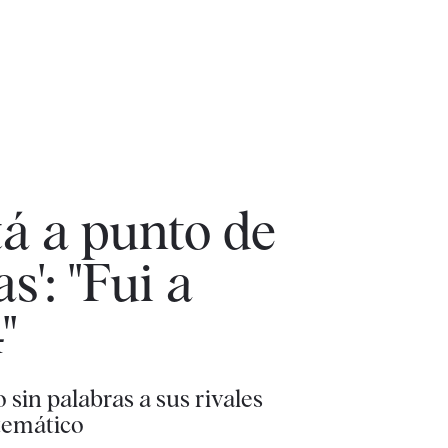
tá a punto de
s': "Fui a
"
sin palabras a sus rivales
atemático