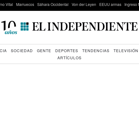
mo Vital
Marruecos
Sáhara Occidental
Von der Leyen
EEUU armas
Ingreso 
CIA
SOCIEDAD
GENTE
DEPORTES
TENDENCIAS
TELEVISIÓN
ARTÍCULOS