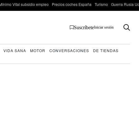
Mínimo Vital subsidio empleo
Precios coches España
Turismo
Guerra Rusia Ucr
Suscríbete
Iniciar sesión
VIDA SANA
MOTOR
CONVERSACIONES
DE TIENDAS