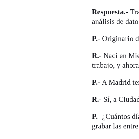
Respuesta.-
Tra
análisis de dato
P.-
Originario d
R.-
Nací en Mier
trabajo, y ahor
P.-
A Madrid ten
R.-
Sí, a Ciudad
P.-
¿Cuántos día
grabar las entr