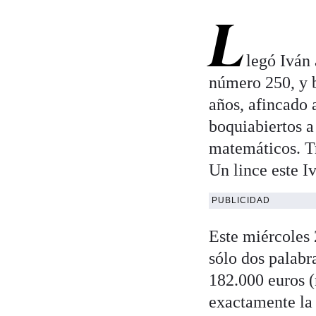
L
legó Iván
número 250, y b
años, afincado 
boquiabiertos a
matemáticos. Tr
Un lince este I
PUBLICIDAD
Este miércoles 
sólo dos palabr
182.000 euros (
exactamente la 