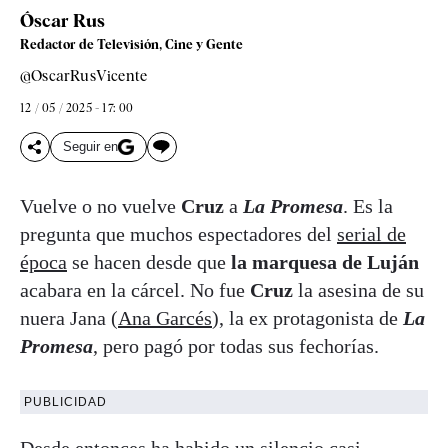
Óscar Rus
Redactor de Televisión, Cine y Gente
@OscarRusVicente
12 / 05 / 2025 - 17: 00
Seguir en
Vuelve o no vuelve
Cruz
a
La Promesa
. Es la
pregunta que muchos espectadores del
serial de
época
se hacen desde que
la marquesa de Luján
acabara en la cárcel. No fue
Cruz
la asesina de su
nuera Jana (
Ana Garcés
), la ex protagonista de
La
Promesa
, pero pagó por todas sus fechorías.
PUBLICIDAD
Desde entonces ha habido un silencio casi