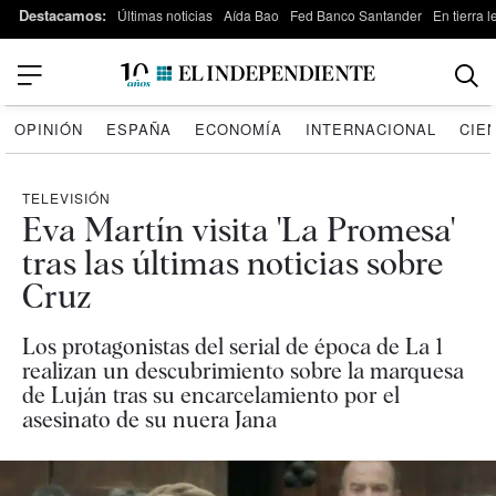
Destacamos:
Últimas noticias
Aída Bao
Fed Banco Santander
En tierra 
OPINIÓN
ESPAÑA
ECONOMÍA
INTERNACIONAL
CIE
TELEVISIÓN
Eva Martín visita 'La Promesa'
tras las últimas noticias sobre
Cruz
Los protagonistas del serial de época de La 1
realizan un descubrimiento sobre la marquesa
de Luján tras su encarcelamiento por el
asesinato de su nuera Jana