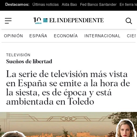
Destacamos:
Últimas noticias
Aída Bao
Fed Banco Santander
En tierra 
OPINIÓN
ESPAÑA
ECONOMÍA
INTERNACIONAL
CIE
TELEVISIÓN
Sueños de libertad
La serie de televisión más vista
en España se emite a la hora de
la siesta, es de época y está
ambientada en Toledo