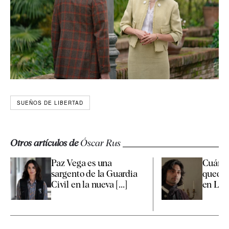
SUEÑOS DE LIBERTAD
Otros artículos de
Óscar Rus
Paz Vega es una
Cuánto
sargento de la Guardia
quedan
Civil en la nueva [...]
en La 1