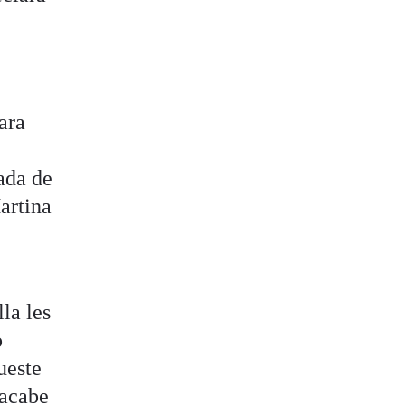
ara
ada de
Martina
la les
o
ueste
 acabe