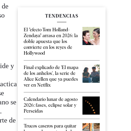
a de
so
TENDENCIAS
El "efecto Tom Holland-
Zendaya" arrasa en 2026: la
doble apuesta que los
convierte en los reyes de
Hollywood
vide y
Final explicado de 'El mapa
de los anhelos', la serie de
Alice Kellen que ya puedes
actica
ver en Netflix
se
Calendario lunar de agosto
ano se
2026: fases, eclipse solar y
.
Perseidas
rte de
Trucos caseros para quitar