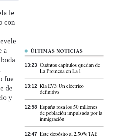
la le
so con
a
revele
e a
ÚLTIMAS NOTICIAS
a boda
Cuántos capítulos quedan de
13:23
a
La Promesa en La 1
o fue
Kia EV3: Un eléctrico
13:12
ue de
definitivo
cio y
España roza los 50 millones
12:58
de población impulsada por la
inmigración
Este depósito al 2,50% TAE
12:47