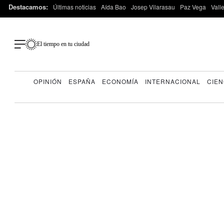
Destacamos:
Últimas noticias
Aída Bao
Josep Vilarasau
Paz Vega
Vall
El tiempo en tu ciudad
OPINIÓN
ESPAÑA
ECONOMÍA
INTERNACIONAL
CIEN