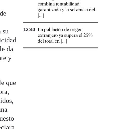
combina rentabilidad
garantizada y la solvencia del
 de
[...]
La población de origen
12:40
n su
extranjero ya supera el 25%
icidad
del total en [...]
le da
nte y
rle que
bra,
idos,
una
puesto
eclara