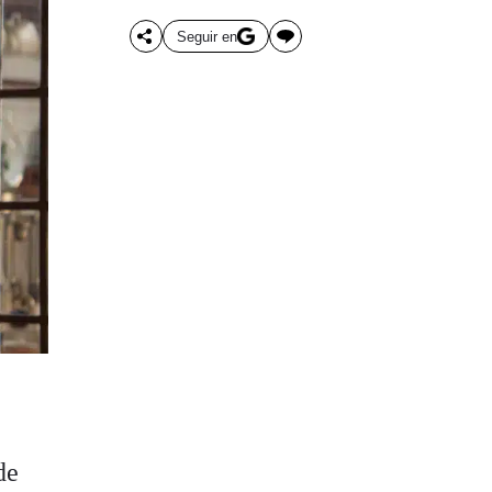
Seguir en
a
de