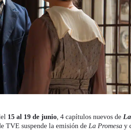
del
15 al 19 de junio
, 4 capítulos nuevos de
L
 de TVE suspende la emisión de
La Promesa
y 