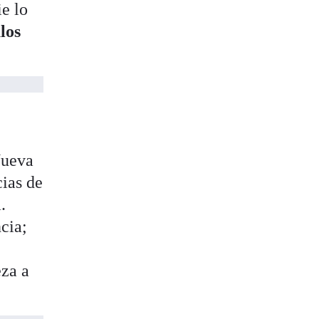
ie lo
los
Nueva
cias de
.
cia;
eza a