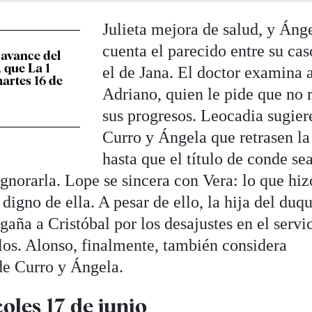
Julieta mejora de salud, y Ánge
cuenta el parecido entre su ca
 avance del
 que La 1
el de Jana. El doctor examina 
artes 16 de
Adriano, quien le pide que no 
sus progresos. Leocadia sugier
Curro y Ángela que retrasen l
hasta que el título de conde se
 ignorarla. Lope se sincera con Vera: lo que hiz
digno de ella. A pesar de ello, la hija del duq
gaña a Cristóbal por los desajustes en el servi
llos. Alonso, finalmente, también considera
 de Curro y Ángela.
oles 17 de junio