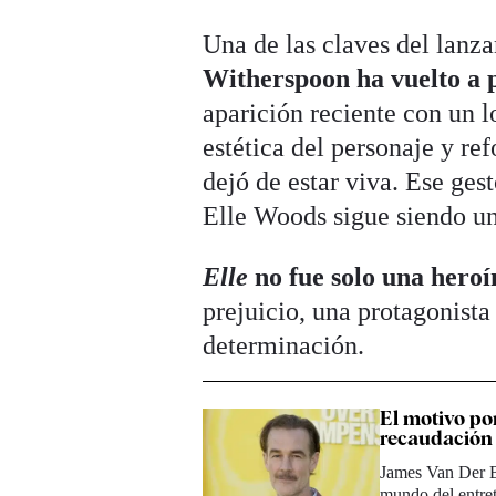
Una de las claves del lanz
Witherspoon ha vuelto a 
aparición reciente con un 
estética del personaje y re
dejó de estar viva. Ese ges
Elle Woods sigue siendo un
Elle
no fue solo una heroí
prejuicio, una protagonist
determinación.
El motivo po
recaudación
James Van Der Be
mundo del entre