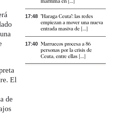
marítima en [...]
erá
"Haraga Ceuta": las redes
17:48
empiezan a mover una nueva
dado
entrada masiva de [...]
 una
e
Marruecos procesa a 86
17:40
personas por la crisis de
Ceuta, entre ellas [...]
preta
re. El
ia de
ajos