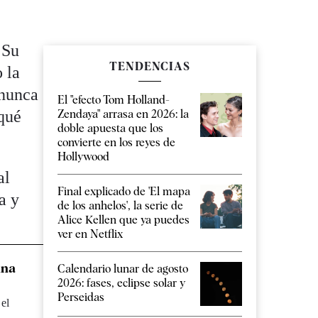
 Su
TENDENCIAS
 la
nunca
El "efecto Tom Holland-
Zendaya" arrasa en 2026: la
 qué
doble apuesta que los
convierte en los reyes de
Hollywood
al
Final explicado de 'El mapa
a y
de los anhelos', la serie de
Alice Kellen que ya puedes
ver en Netflix
una
Calendario lunar de agosto
2026: fases, eclipse solar y
Perseidas
 el