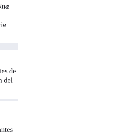
Una
rie
tes de
n del
ntes