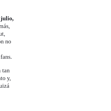
 julio,
emás,
ut,
ón no
fans.
 tan
to y,
uizá