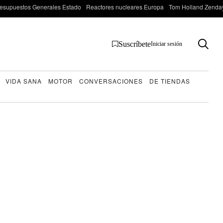
esupuestos Generales Estado
Reactores nucleares Europa
Tom Holland Zenda
Suscríbete
Iniciar sesión
VIDA SANA
MOTOR
CONVERSACIONES
DE TIENDAS