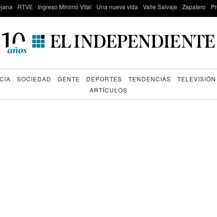
lejana
RTVE
Ingreso Mínimo Vital
Una nueva vida
Valle Salvaje
Zapatero
Pr
CIA
SOCIEDAD
GENTE
DEPORTES
TENDENCIAS
TELEVISIÓN
ARTÍCULOS