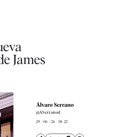
nueva
 de James
Álvaro Serrano
@ASerranod_
29 / 06 / 26 - 18: 22