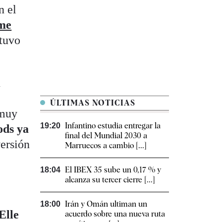
n el
me
stuvo
n
ÚLTIMAS NOTICIAS
 muy
Infantino estudia entregar la
19:20
ods ya
final del Mundial 2030 a
versión
Marruecos a cambio [...]
El IBEX 35 sube un 0,17 % y
18:04
alcanza su tercer cierre [...]
Irán y Omán ultiman un
18:00
Elle
acuerdo sobre una nueva ruta