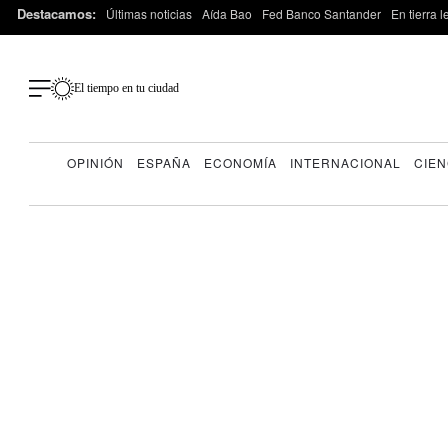
Destacamos:
Últimas noticias
Aída Bao
Fed Banco Santander
En tierra 
El tiempo en tu ciudad
OPINIÓN
ESPAÑA
ECONOMÍA
INTERNACIONAL
CIEN