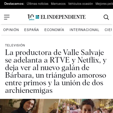
Destacamos:
Últimas noticias
Marruecos
Vehículos ocasión
Mejores pelí
OPINIÓN
ESPAÑA
ECONOMÍA
INTERNACIONAL
CIE
TELEVISIÓN
La productora de Valle Salvaje
se adelanta a RTVE y Netflix, y
deja ver al nuevo galán de
Bárbara, un triángulo amoroso
entre primos y la unión de dos
archienemigas