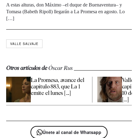
A estas alturas, don Máximo –el duque de Buenaventura– y
Tomasa (Babeth Ripoll) llegarán a La Promesa en agosto. Lo
[…]
VALLE SALVAJE
Otros artículos de
Óscar Rus
La Promesa, avance del
Valle S
capítulo 883, que La 1
capítul
emite el lunes [...]
10 de 
[...]
Únete al canal de Whatsapp