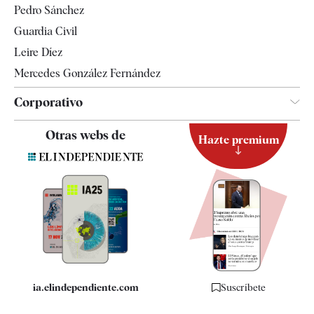
Pedro Sánchez
Tendencias
Guardia Civil
Leire Díez
Mercedes González Fernández
Corporativo
Contacto
Otras webs de
Hazte premium
Suscripción
Newsletter
Apps
Quiénes somos
Especificaciones
ia.elindependiente.com
Suscríbete