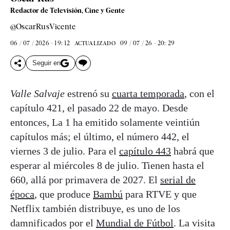
Redactor de Televisión, Cine y Gente
@OscarRusVicente
06 / 07 / 2026 - 19: 12
09 / 07 / 26 - 20: 29
ACTUALIZADO
Seguir en
Valle Salvaje
estrenó su
cuarta temporada
, con el
capítulo 421, el pasado 22 de mayo. Desde
entonces, La 1 ha emitido solamente veintiún
capítulos más; el último, el número 442, el
viernes 3 de julio. Para el
capítulo 443
habrá que
esperar al miércoles 8 de julio. Tienen hasta el
660, allá por primavera de 2027. El
serial de
época
, que produce
Bambú
para RTVE y que
Netflix también distribuye, es uno de los
damnificados por el
Mundial de Fútbol
. La visita