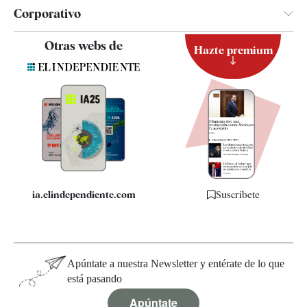
Corporativo
Contacto
Otras webs de
Hazte premium
Suscripción
Newsletter
Apps
Quiénes somos
Especificaciones
ia.elindependiente.com
Suscríbete
Apúntate a nuestra Newsletter y entérate de lo que
está pasando
Apúntate