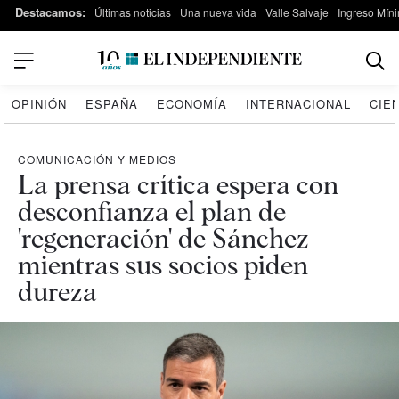
Destacamos:
Últimas noticias
Una nueva vida
Valle Salvaje
Ingreso Míni
OPINIÓN
ESPAÑA
ECONOMÍA
INTERNACIONAL
CIE
COMUNICACIÓN Y MEDIOS
La prensa crítica espera con
desconfianza el plan de
'regeneración' de Sánchez
mientras sus socios piden
dureza