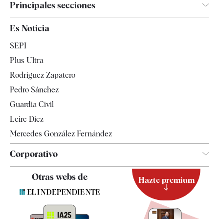
Principales secciones
España
Es Noticia
Economía
SEPI
Internacional
Plus Ultra
Gente
Rodríguez Zapatero
Televisión
Pedro Sánchez
Tendencias
Guardia Civil
Leire Díez
Mercedes González Fernández
Corporativo
Contacto
Otras webs de
Hazte premium
Suscripción
Newsletter
Apps