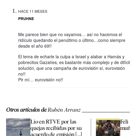
HACE 11 MESES
PRUHNE
Me parece bien que no vayamos… así no hacemos el
ridículo quedando el penúltimo o último…como siempre
desde el año 69!!
El tema de echarle la culpa a Israel y alabar a Hamás y
pobrecitos Gazatíes, es bastante más complejo y de difícil
solución, que una campaña de eurovisión sí, eurovisión
no!!
Pir mí… eurovisión no!!
Otros artículos de
Rubén Arranz
Lío en RTVE por las
Feli Ve
quejas recibidas por su
muñec
acuerdo de emisión [...]