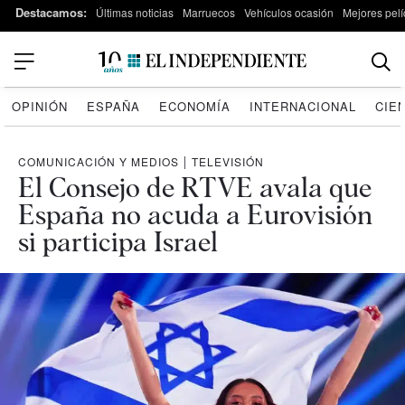
Destacamos:
Últimas noticias
Marruecos
Vehículos ocasión
Mejores pelí
OPINIÓN
ESPAÑA
ECONOMÍA
INTERNACIONAL
CIE
COMUNICACIÓN Y MEDIOS
|
TELEVISIÓN
El Consejo de RTVE avala que
España no acuda a Eurovisión
si participa Israel