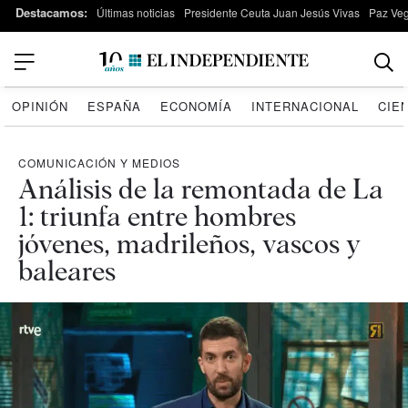
Destacamos:
Últimas noticias
Presidente Ceuta Juan Jesús Vivas
Paz Ve
OPINIÓN
ESPAÑA
ECONOMÍA
INTERNACIONAL
CIE
COMUNICACIÓN Y MEDIOS
Análisis de la remontada de La
1: triunfa entre hombres
jóvenes, madrileños, vascos y
baleares