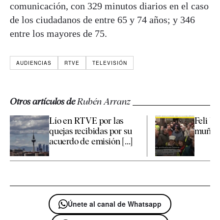
comunicación, con 329 minutos diarios en el caso
de los ciudadanos de entre 65 y 74 años; y 346
entre los mayores de 75.
AUDIENCIAS
RTVE
TELEVISIÓN
Otros artículos de
Rubén Arranz
Lío en RTVE por las
Feli Ve
quejas recibidas por su
muñec
acuerdo de emisión [...]
Únete al canal de Whatsapp