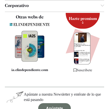
Corporativo
Contacto
Otras webs de
Hazte premium
Suscripción
Newsletter
Apps
Quiénes somos
Especificaciones
ia.elindependiente.com
Suscríbete
Apúntate a nuestra Newsletter y entérate de lo que
está pasando
Apúntate