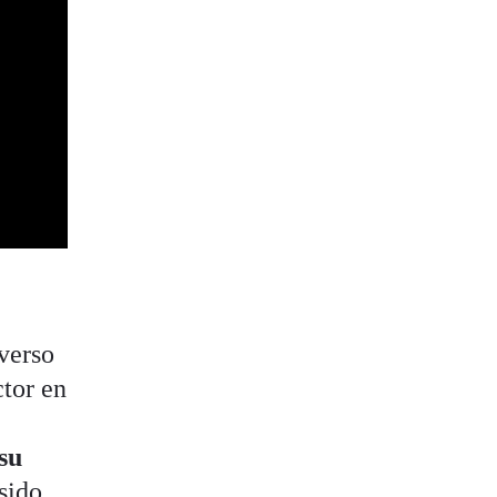
iverso
ctor en
su
sido