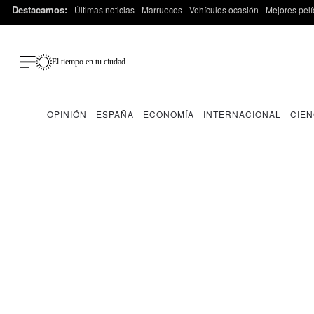
Destacamos:
Últimas noticias
Marruecos
Vehículos ocasión
Mejores pelí
El tiempo en tu ciudad
OPINIÓN
ESPAÑA
ECONOMÍA
INTERNACIONAL
CIEN