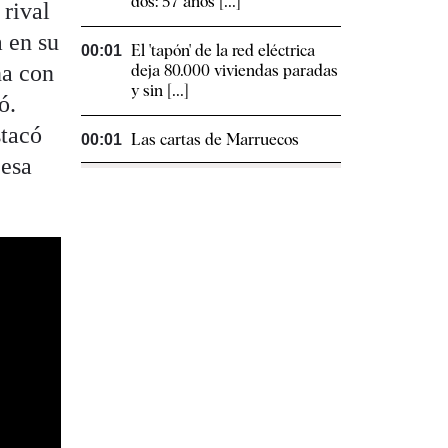
dos: 57 años [...]
 rival
a en su
El 'tapón' de la red eléctrica
00:01
na con
deja 80.000 viviendas paradas
y sin [...]
ó.
stacó
Las cartas de Marruecos
00:01
 esa