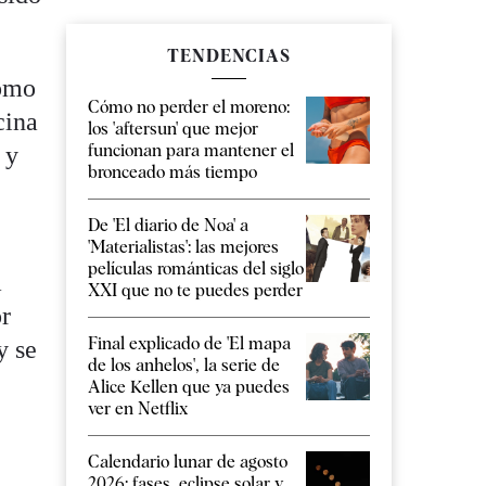
TENDENCIAS
como
Cómo no perder el moreno:
cina
los 'aftersun' que mejor
funcionan para mantener el
 y
bronceado más tiempo
De 'El diario de Noa' a
'Materialistas': las mejores
películas románticas del siglo
a
XXI que no te puedes perder
or
Final explicado de 'El mapa
y se
de los anhelos', la serie de
Alice Kellen que ya puedes
ver en Netflix
Calendario lunar de agosto
2026: fases, eclipse solar y