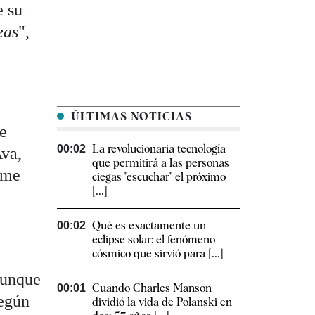
e su
eas
",
ÚLTIMAS NOTICIAS
me
La revolucionaria tecnología
00:02
Ava,
que permitirá a las personas
 me
ciegas "escuchar" el próximo
[...]
Qué es exactamente un
00:02
eclipse solar: el fenómeno
cósmico que sirvió para [...]
aunque
Cuando Charles Manson
00:01
Según
dividió la vida de Polanski en