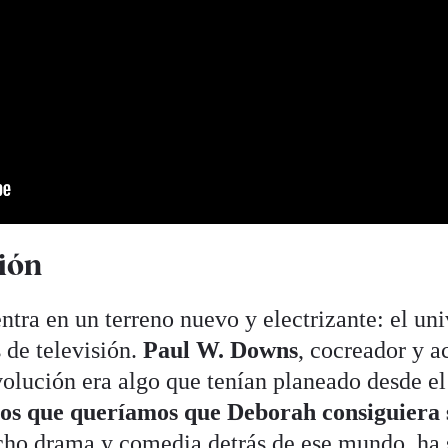
sión
tra en un terreno nuevo y electrizante: el un
 de televisión.
Paul W. Downs
, cocreador y a
evolución era algo que tenían planeado desde el
os que queríamos que Deborah consiguiera 
ho drama y comedia detrás de ese mundo, ha 