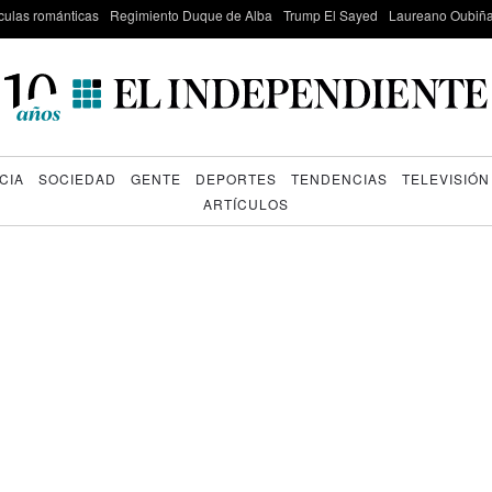
culas románticas
Regimiento Duque de Alba
Trump El Sayed
Laureano Oubiña
CIA
SOCIEDAD
GENTE
DEPORTES
TENDENCIAS
TELEVISIÓN
ARTÍCULOS