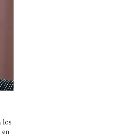
 los
 en