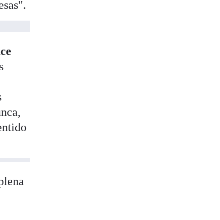
esas".
ce
s
s
unca,
entido
plena