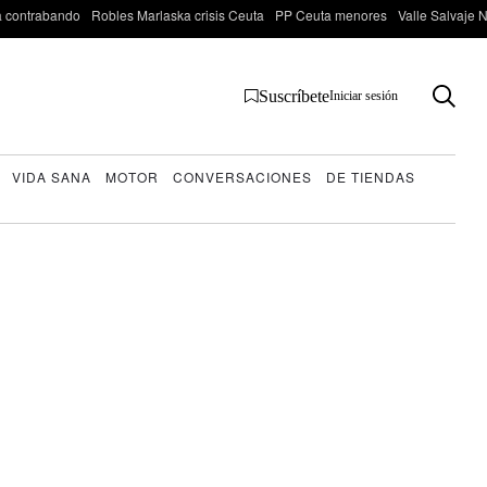
 contrabando
Robles Marlaska crisis Ceuta
PP Ceuta menores
Valle Salvaje N
Suscríbete
Iniciar sesión
VIDA SANA
MOTOR
CONVERSACIONES
DE TIENDAS