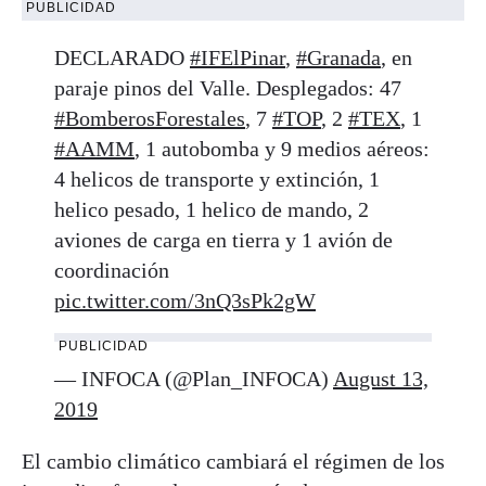
PUBLICIDAD
DECLARADO
#IFElPinar
,
#Granada
, en
paraje pinos del Valle. Desplegados: 47
#BomberosForestales
, 7
#TOP
, 2
#TEX
, 1
#AAMM
, 1 autobomba y 9 medios aéreos:
4 helicos de transporte y extinción, 1
helico pesado, 1 helico de mando, 2
aviones de carga en tierra y 1 avión de
coordinación
pic.twitter.com/3nQ3sPk2gW
PUBLICIDAD
— INFOCA (@Plan_INFOCA)
August 13,
2019
El cambio climático cambiará el régimen de los