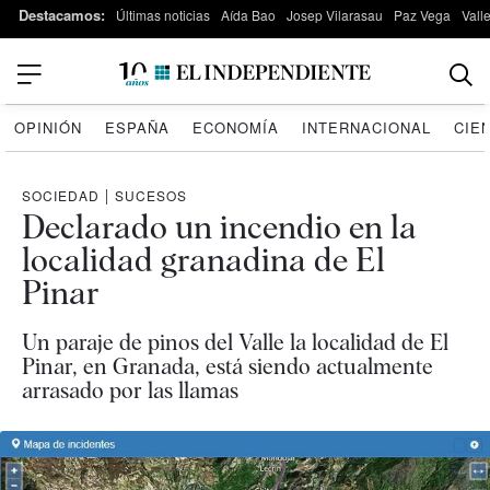
Destacamos:
Últimas noticias
Aída Bao
Josep Vilarasau
Paz Vega
Vall
OPINIÓN
ESPAÑA
ECONOMÍA
INTERNACIONAL
CIE
SOCIEDAD
|
SUCESOS
Declarado un incendio en la
localidad granadina de El
Pinar
Un paraje de pinos del Valle la localidad de El
Pinar, en Granada, está siendo actualmente
arrasado por las llamas