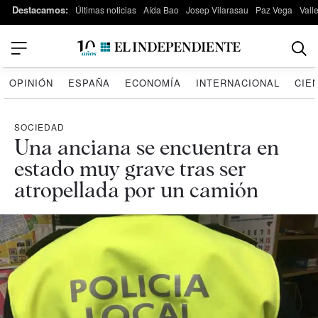
Destacamos:
Últimas noticias
Aída Bao
Josep Vilarasau
Paz Vega
Vall
OPINIÓN
ESPAÑA
ECONOMÍA
INTERNACIONAL
CIE
SOCIEDAD
Una anciana se encuentra en
estado muy grave tras ser
atropellada por un camión