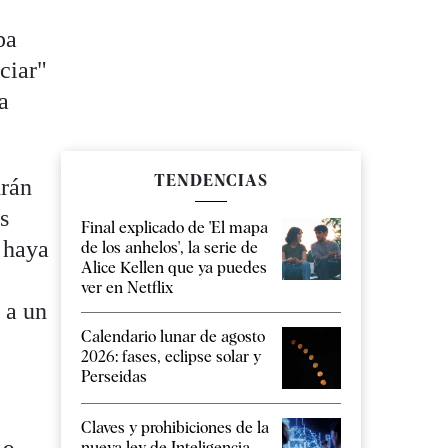
pa
ciar"
a
TENDENCIAS
drán
s
Final explicado de 'El mapa
o haya
de los anhelos', la serie de
Alice Kellen que ya puedes
ver en Netflix
 a un
Calendario lunar de agosto
2026: fases, eclipse solar y
Perseidas
Claves y prohibiciones de la
nueva ley de Inteligencia