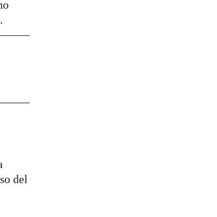
no
.
a
so del