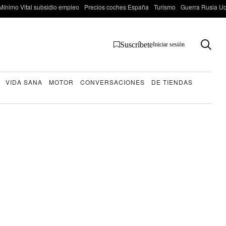
Mínimo Vital subsidio empleo
Precios coches España
Turismo
Guerra Rusia Ucr
Suscríbete
Iniciar sesión
VIDA SANA
MOTOR
CONVERSACIONES
DE TIENDAS