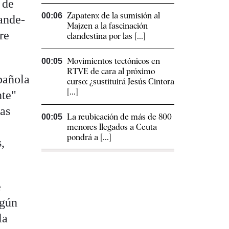
 de
Zapatero: de la sumisión al
00:06
rande-
Majzen a la fascinación
re
clandestina por las [...]
Movimientos tectónicos en
00:05
RTVE de cara al próximo
pañola
curso: ¿sustituirá Jesús Cintora
[...]
nte"
las
La reubicación de más de 800
00:05
menores llegados a Ceuta
pondrá a [...]
,
e
egún
la