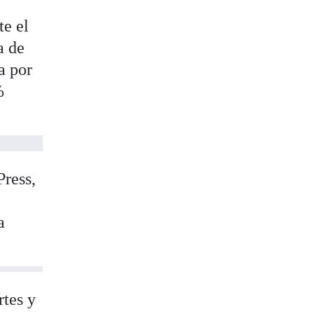
te el
a de
a por
%
Press,
n
a
rtes y