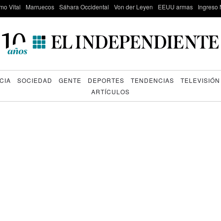
mo Vital
Marruecos
Sáhara Occidental
Von der Leyen
EEUU armas
Ingreso 
CIA
SOCIEDAD
GENTE
DEPORTES
TENDENCIAS
TELEVISIÓN
ARTÍCULOS