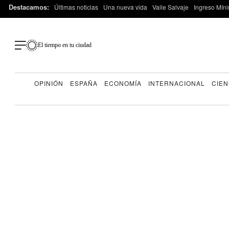
Destacamos:
Últimas noticias
Una nueva vida
Valle Salvaje
Ingreso Míni
El tiempo en tu ciudad
OPINIÓN
ESPAÑA
ECONOMÍA
INTERNACIONAL
CIEN