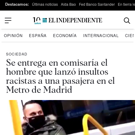
Destacamos:
Últimas noticias
Aída Bao
Fed Banco Santander
En tierra 
OPINIÓN
ESPAÑA
ECONOMÍA
INTERNACIONAL
CIE
SOCIEDAD
Se entrega en comisaría el
hombre que lanzó insultos
racistas a una pasajera en el
Metro de Madrid