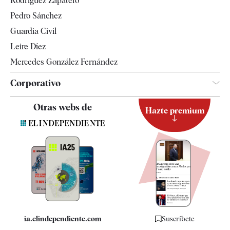
Rodríguez Zapatero
Televisión
Pedro Sánchez
Tendencias
Guardia Civil
Leire Díez
Mercedes González Fernández
Corporativo
Contacto
Otras webs de
Hazte premium
Suscripción
Newsletter
Apps
Quiénes somos
Especificaciones
ia.elindependiente.com
Suscríbete