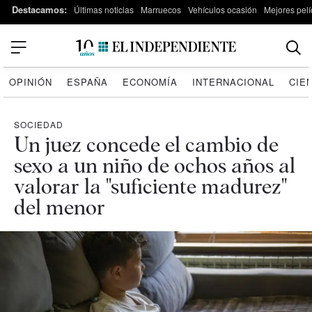
Destacamos:
Últimas noticias
Marruecos
Vehículos ocasión
Mejores pelí
OPINIÓN
ESPAÑA
ECONOMÍA
INTERNACIONAL
CIE
SOCIEDAD
Un juez concede el cambio de
sexo a un niño de ochos años al
valorar la "suficiente madurez"
del menor