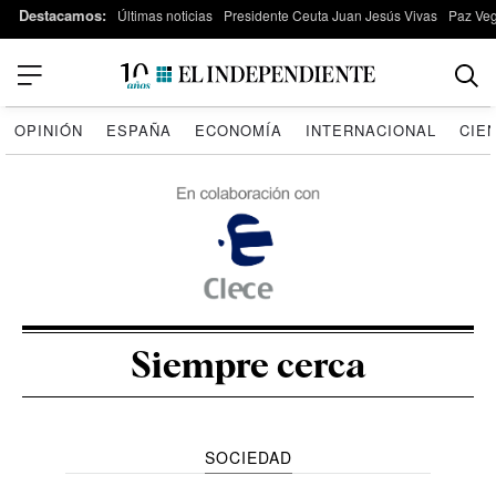
Destacamos:
Últimas noticias
Presidente Ceuta Juan Jesús Vivas
Paz Ve
OPINIÓN
ESPAÑA
ECONOMÍA
INTERNACIONAL
CIE
Siempre cerca
SOCIEDAD