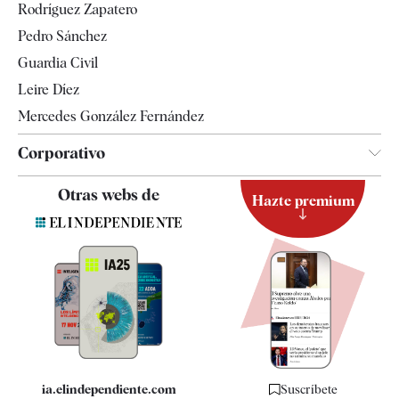
Rodríguez Zapatero
Televisión
Pedro Sánchez
Tendencias
Guardia Civil
Leire Díez
Mercedes González Fernández
Corporativo
Contacto
Otras webs de
Hazte premium
Suscripción
Newsletter
Apps
Quiénes somos
Especificaciones
ia.elindependiente.com
Suscríbete