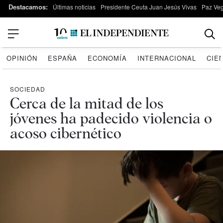
Destacamos:
Últimas noticias
Presidente Ceuta Juan Jesús Vivas
Paz Ve
OPINIÓN
ESPAÑA
ECONOMÍA
INTERNACIONAL
CIE
SOCIEDAD
Cerca de la mitad de los
jóvenes ha padecido violencia o
acoso cibernético