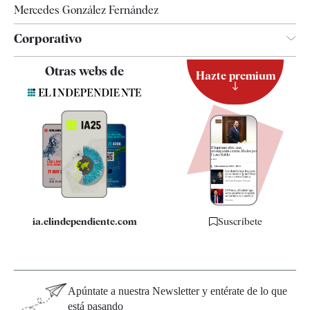
Mercedes González Fernández
Corporativo
Contacto
Otras webs de
Hazte premium
Suscripción
Newsletter
Apps
Quiénes somos
Especificaciones
ia.elindependiente.com
Suscríbete
Apúntate a nuestra Newsletter y entérate de lo que
está pasando