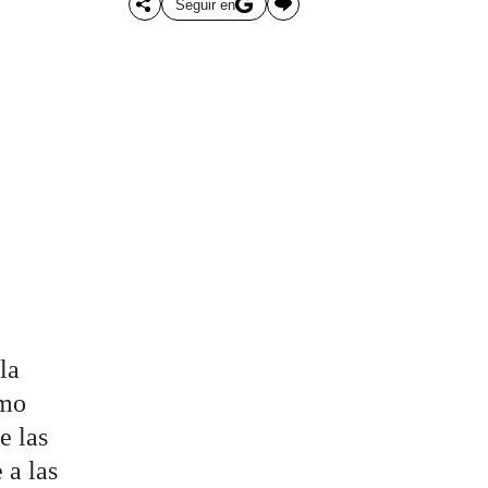
Seguir en
la
omo
e las
 a las