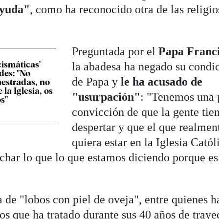
ayuda"
, como ha reconocido otra de las religio
Preguntada por el
Papa Franc
cismáticas'
la abadesa ha negado su condi
edes: "No
de Papa y
le ha acusado de
estradas, no
la Iglesia, os
"usurpación"
: "Tenemos una 
s"
convicción de que la gente tie
despertar y que el que realmen
quiera estar en la Iglesia Catól
uchar lo que lo que estamos diciendo porque es
a de "lobos con piel de oveja", entre quienes h
los que ha tratado durante sus 40 años de traye