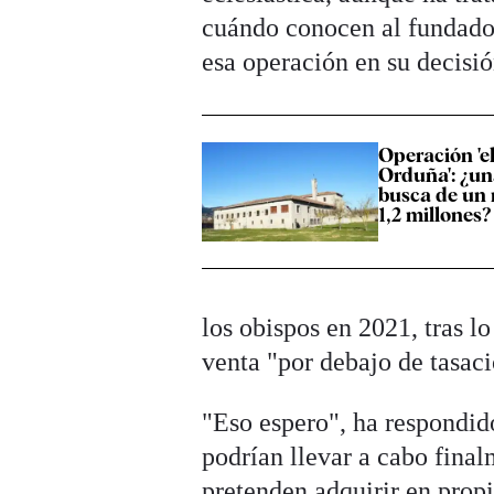
cuándo conocen al fundador
esa operación en su decisió
Operación 'e
Orduña': ¿una
busca de un
1,2 millones?
los obispos en 2021, tras l
venta "por debajo de tasaci
"Eso espero", ha respondido 
podrían llevar a cabo final
pretenden adquirir en propi