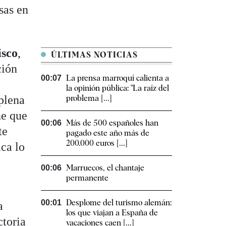
sas en
isco
,
ÚLTIMAS NOTICIAS
ción
La prensa marroquí calienta a
00:07
la opinión pública: "La raíz del
plena
problema [...]
ne que
Más de 500 españoles han
00:06
te
pagado este año más de
200.000 euros [...]
ica lo
Marruecos, el chantaje
00:06
permanente
Desplome del turismo alemán:
00:01
a
los que viajan a España de
ctoria
vacaciones caen [...]