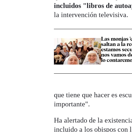
incluidos "libros de auto
la intervención televisiva.
Las monjas '
saltan a la r
estamos secu
nos vamos de 
lo contaremo
que tiene que hacer es esc
importante".
Ha alertado de la existenci
incluido a los obispos con 