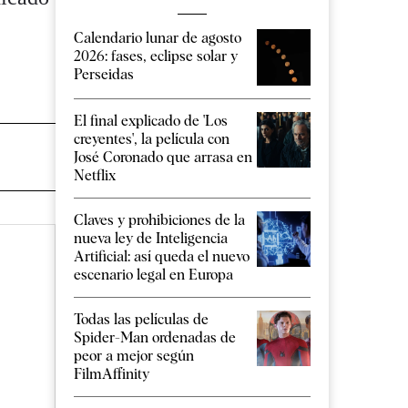
Calendario lunar de agosto
2026: fases, eclipse solar y
Perseidas
El final explicado de 'Los
creyentes', la película con
José Coronado que arrasa en
Netflix
Claves y prohibiciones de la
nueva ley de Inteligencia
Artificial: así queda el nuevo
escenario legal en Europa
Todas las películas de
Spider-Man ordenadas de
peor a mejor según
FilmAffinity