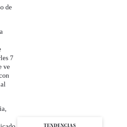
so de
sa
e
les 7
e ve
 con
ial
ia,
dicado
TENDENCIAS