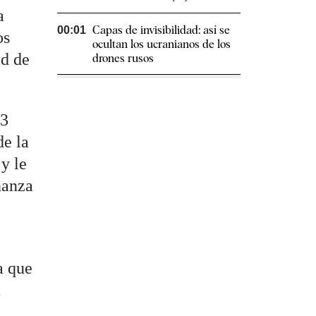
a
Capas de invisibilidad: así se
00:01
os
ocultan los ucranianos de los
ad de
drones rusos
23
de la
y le
ñanza
a que
a