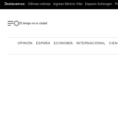
Destacamos:
Últimas noticias
Ingreso Mínimo Vital
Espacio Schengen
P
El tiempo en tu ciudad
OPINIÓN
ESPAÑA
ECONOMÍA
INTERNACIONAL
CIEN