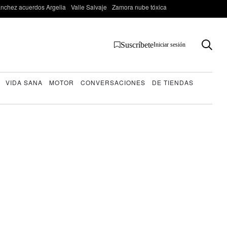
nchez acuerdos Argelia
Valle Salvaje
Zamora nube tóxica
Suscríbete
Iniciar sesión
VIDA SANA
MOTOR
CONVERSACIONES
DE TIENDAS