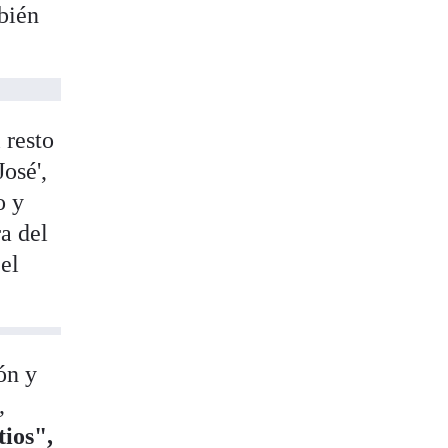
bién
 resto
osé',
o y
a del
el
ón y
,
ios",