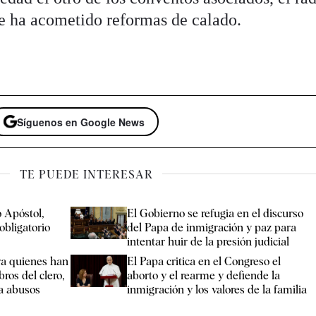
e ha acometido reformas de calado.
Síguenos en Google News
TE PUEDE INTERESAR
 Apóstol,
El Gobierno se refugia en el discurso
obligatorio
del Papa de inmigración y paz para
intentar huir de la presión judicial
ara quienes han
El Papa critica en el Congreso el
ros del clero,
aborto y el rearme y defiende la
ra abusos
inmigración y los valores de la familia