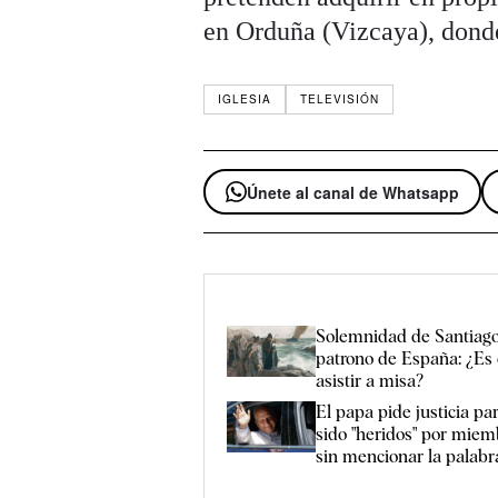
en Orduña (Vizcaya), dond
IGLESIA
TELEVISIÓN
Únete al canal de Whatsapp
Solemnidad de Santiago
patrono de España: ¿Es 
asistir a misa?
El papa pide justicia p
sido "heridos" por miemb
sin mencionar la palab