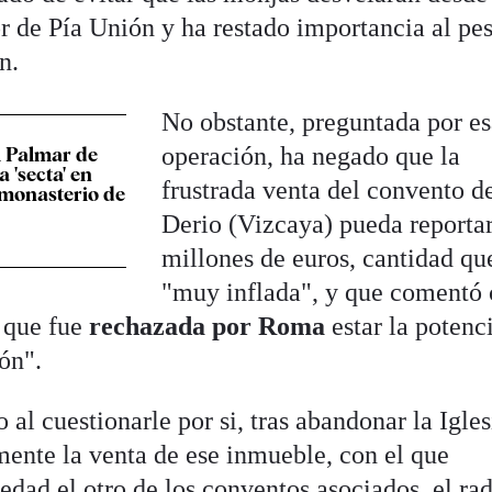
 de Pía Unión y ha restado importancia al pe
n.
No obstante, preguntada por e
operación, ha negado que la
l Palmar de
 'secta' en
frustrada venta del convento d
 monasterio de
Derio (Vizcaya) pueda reportar
millones de euros, cantidad qu
"muy inflada", y que comentó
o que fue
rechazada por Roma
estar la potenc
ón".
al cuestionarle por si, tras abandonar la Igles
mente la venta de ese inmueble, con el que
edad el otro de los conventos asociados, el ra