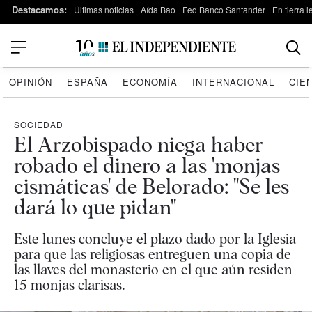
Destacamos:
Últimas noticias
Aída Bao
Fed Banco Santander
En tierra 
OPINIÓN
ESPAÑA
ECONOMÍA
INTERNACIONAL
CIE
SOCIEDAD
El Arzobispado niega haber
robado el dinero a las 'monjas
cismáticas' de Belorado: "Se les
dará lo que pidan"
Este lunes concluye el plazo dado por la Iglesia
para que las religiosas entreguen una copia de
las llaves del monasterio en el que aún residen
15 monjas clarisas.