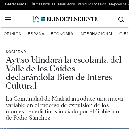
Destacamos:
Últimas noticias
Marruecos
Vehículos ocasión
Mejores pelí
OPINIÓN
ESPAÑA
ECONOMÍA
INTERNACIONAL
CIE
SOCIEDAD
Ayuso blindará la escolanía del
Valle de los Caídos
declarándola Bien de Interés
Cultural
La Comunidad de Madrid introduce una nueva
variable en el proceso de expulsión de los
monjes benedictinos iniciado por el Gobierno
de Pedro Sánchez