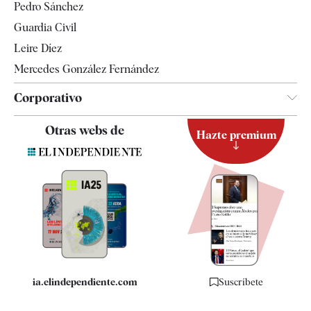
Pedro Sánchez
Tendencias
Guardia Civil
Leire Díez
Mercedes González Fernández
Corporativo
Contacto
Otras webs de
Hazte premium
Suscripción
Newsletter
Apps
Quiénes somos
Especificaciones
ia.elindependiente.com
Suscríbete