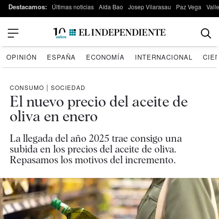
Destacamos:
Últimas noticias
Aída Bao
Josep Vilarasau
Paz Vega
Vall
OPINIÓN
ESPAÑA
ECONOMÍA
INTERNACIONAL
CIE
CONSUMO
|
SOCIEDAD
El nuevo precio del aceite de
oliva en enero
La llegada del año 2025 trae consigo una
subida en los precios del aceite de oliva.
Repasamos los motivos del incremento.