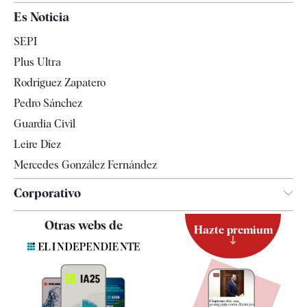
España
Es Noticia
Economía
SEPI
Internacional
Plus Ultra
Gente
Rodríguez Zapatero
Televisión
Pedro Sánchez
Tendencias
Guardia Civil
Leire Díez
Mercedes González Fernández
Corporativo
Contacto
Otras webs de
Hazte premium
Suscripción
Newsletter
Apps
Quiénes somos