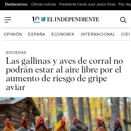
Destacamos:
Últimas noticias
Presidente Ceuta Juan Jesús Vivas
Paz Ve
OPINIÓN
ESPAÑA
ECONOMÍA
INTERNACIONAL
CIE
SOCIEDAD
Las gallinas y aves de corral no
podrán estar al aire libre por el
aumento de riesgo de gripe
aviar